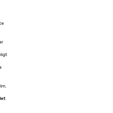
te
ar
ligt
a
olm.
det