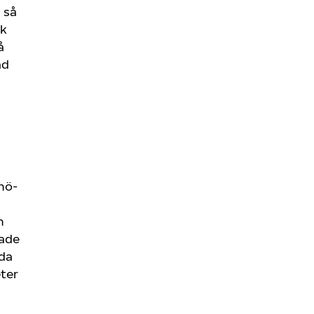
 så
ck
å
ad
nö-
n
rade
oda
ter