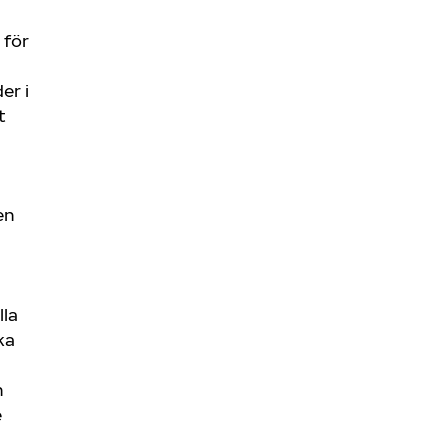
 för
er i
t
en
lla
ka
h
e