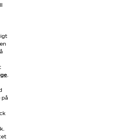
ll
igt
len
å
t
ige
.
d
e på
äck
k.
tet