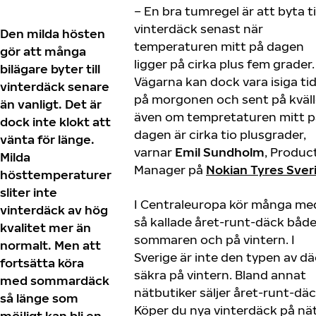
– En bra tumregel är att byta ti
vinterdäck senast när
Den milda hösten
temperaturen mitt på dagen
gör att många
ligger på cirka plus fem grader.
bilägare byter till
Vägarna kan dock vara isiga tid
vinterdäck senare
på morgonen och sent på kväl
än vanligt. Det är
även om tempretaturen mitt p
dock inte klokt att
dagen är cirka tio plusgrader,
vänta för länge.
varnar
Emil Sundholm
, Produc
Milda
Manager på
Nokian Tyres Sver
hösttemperaturer
sliter inte
I Centraleuropa kör många me
vinterdäck av hög
så kallade året-runt-däck båd
kvalitet mer än
sommaren och på vintern. I
normalt. Men att
Sverige är inte den typen av d
fortsätta köra
säkra på vintern. Bland annat
med sommardäck
nätbutiker säljer året-runt-däc
så länge som
Köper du nya vinterdäck på nä
möjligt kan bli en