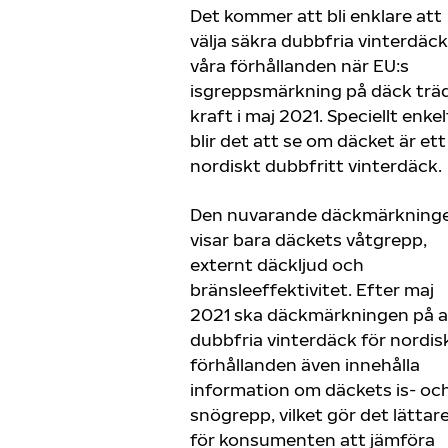
Det kommer att bli enklare att
välja säkra dubbfria vinterdäck
våra förhållanden när EU:s
isgreppsmärkning på däck träd
kraft i maj 2021. Speciellt enkel
blir det att se om däcket är ett
nordiskt dubbfritt vinterdäck.
Den nuvarande däckmärkning
visar bara däckets våtgrepp,
externt däckljud och
bränsleeffektivitet. Efter maj
2021 ska däckmärkningen på a
dubbfria vinterdäck för nordis
förhållanden även innehålla
information om däckets is- oc
snögrepp, vilket gör det lättar
för konsumenten att jämföra