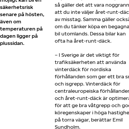
så gäller det att vara noggrann
säkerhetsrisk
att du inte väljer året-runt-dä
senare på hösten,
av misstag. Samma gäller ocks
även om
om du tänker köpa en begagn
temperaturen på
bil utomlands. Dessa bilar kan
dagen ligger på
ofta ha året-runt-däck.
plussidan.
– I Sverige är det viktigt för
trafiksäkerheten att använda
vinterdäck för nordiska
förhållanden som ger ett bra s
och isgrepp. Vinterdäck för
centraleuropeiska förhållande
och året-runt-däck är optime
för att ge bra våtgrepp och g
köregenskaper i höga hastighe
på torra vägar, berättar Emil
Sundholm.