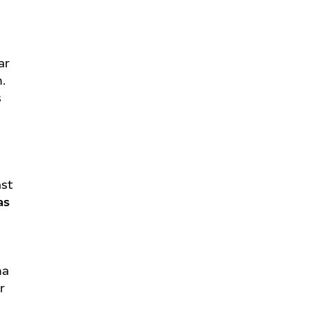
ar
.
s
a
äst
as
ha
r