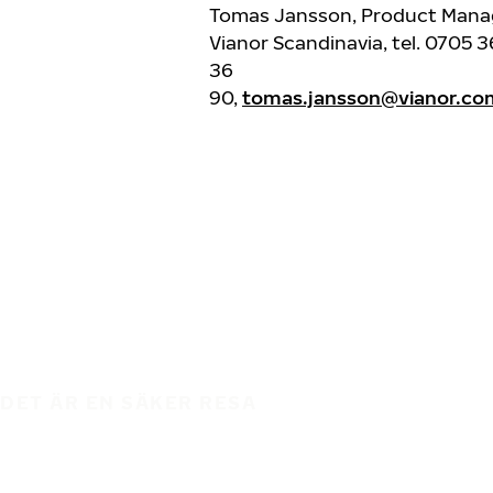
Tomas Jansson, Product Mana
Vianor Scandinavia, tel. 0705 3
36
90,
tomas.jansson@vianor.co
DET ÄR EN SÄKER RESA