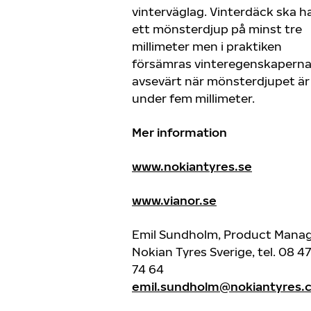
vinterväglag. Vinterdäck ska h
ett mönsterdjup på minst tre
millimeter men i praktiken
försämras vinteregenskapern
avsevärt när mönsterdjupet är
under fem millimeter.
Mer information
www.nokiantyres.se
www.vianor.se
Emil Sundholm, Product Mana
Nokian Tyres Sverige, tel. 08 4
74 64
emil.sundholm@nokiantyres.