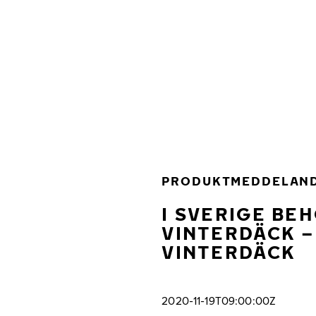
Hoppa till huvudinnehåll
Hem
PRODUKTMEDDELAN
I SVERIGE BE
VINTERDÄCK –
VINTERDÄCK
2020-11-19T09:00:00Z