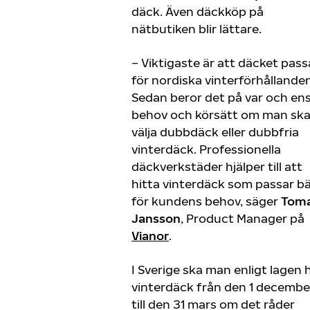
däck. Även däckköp på
nätbutiken blir lättare.
– Viktigaste är att däcket pass
för nordiska vinterförhållanden
Sedan beror det på var och en
behov och körsätt om man sk
välja dubbdäck eller dubbfria
vinterdäck. Professionella
däckverkstäder hjälper till att
hitta vinterdäck som passar b
för kundens behov, säger
Tom
Jansson
, Product Manager på
Vianor
.
I Sverige ska man enligt lagen 
vinterdäck från den 1 decembe
till den 31 mars om det råder