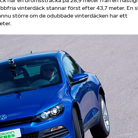
äck har en bromssträcka på 28,9 meter från en hastig
bfria vinterdäck stannar först efter 43,7 meter. En s
ir ännu större om de odubbade vinterdäcken har ett
eter.