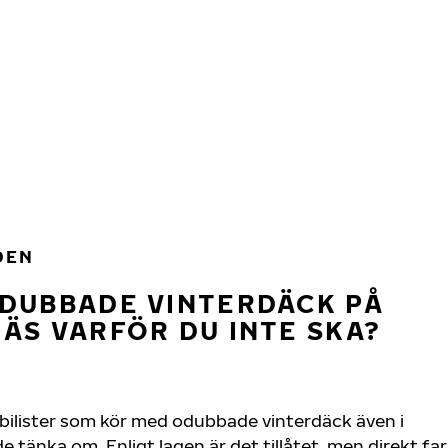
DEN
ODUBBADE VINTERDÄCK PÅ
ÄS VARFÖR DU INTE SKA?
bilister som kör med odubbade vinterdäck även i
nka om. Enligt lagen är det tillåtet, men direkt farl