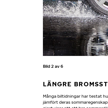
Bild 2 av 6
LÄNGRE BROMSST
Många biltidningar har testat h
jämfört deras sommaregenskape