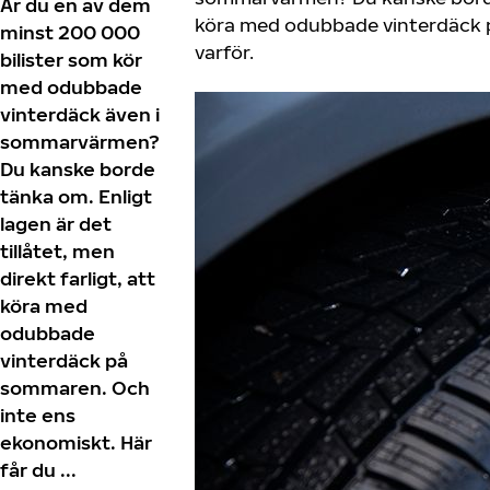
Är du en av dem
köra med odubbade vinterdäck p
minst 200 000
varför.
bilister som kör
med odubbade
vinterdäck även i
sommarvärmen?
Du kanske borde
tänka om. Enligt
lagen är det
tillåtet, men
direkt farligt, att
köra med
odubbade
vinterdäck på
sommaren. Och
inte ens
ekonomiskt. Här
får du ...