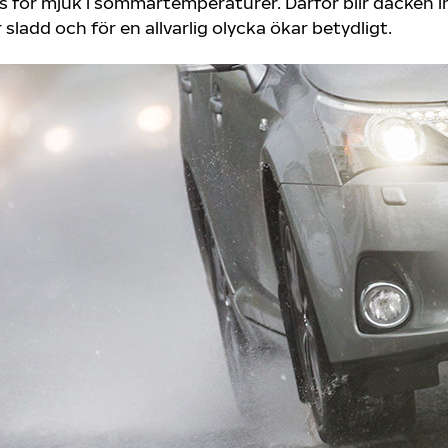
 för mjuk i sommartemperaturer. Därför blir däcken i
ladd och för en allvarlig olycka ökar betydligt.