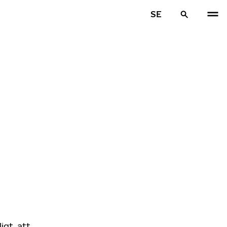
SE
igt, att