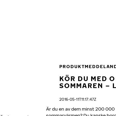
Hoppa till huvudinnehåll
Hem
PRODUKTMEDDELAN
KÖR DU MED 
SOMMAREN – L
2016-05-11T11:17:47Z
Är du en av dem minst 200 000 
sommarvärmen? Du kanske borde tä