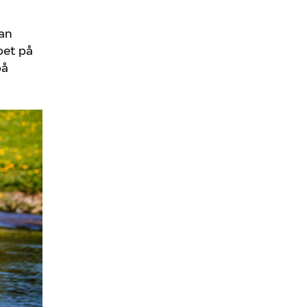
dan
pet på
på