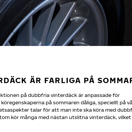
RDÄCK ÄR FARLIGA PÅ SOMMA
tionen på dubbfria vinterdäck är anpassade för
r köregenskaperna på sommaren dåliga, speciellt på v
rhetsaspekter talar för att man inte ska köra med dubbf
om kör många med nästan utslitna vinterdäck, vilket