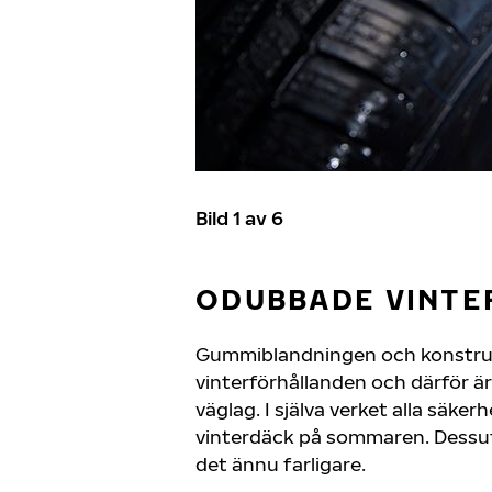
Bild 1 av 6
ODUBBADE VINTE
Gummiblandningen och konstruk
vinterförhållanden och därför ä
väglag. I själva verket alla säke
vinterdäck på sommaren. Dessut
det ännu farligare.