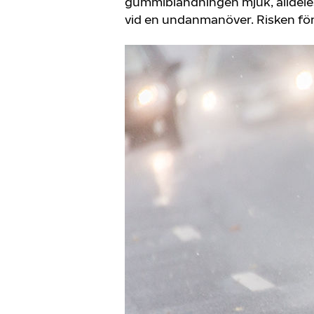
gummiblandningen mjuk, alldeles
vid en undanmanöver. Risken för s