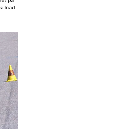
het på
killnad