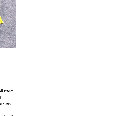
bil med
d
ar en