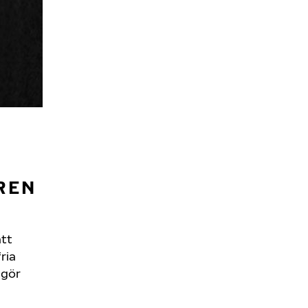
REN
ått
ria
 gör