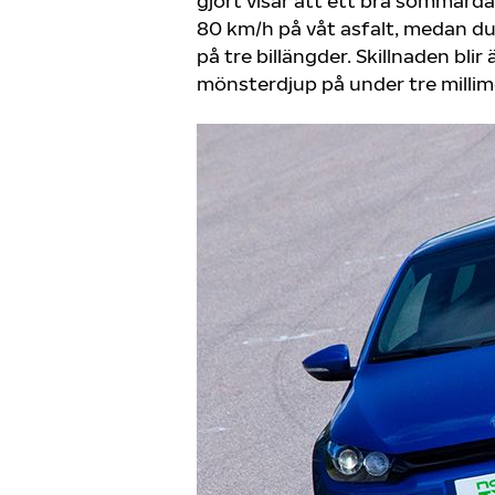
gjort visar att ett bra sommard
80 km/h på våt asfalt, medan dub
på tre billängder. Skillnaden bl
mönsterdjup på under tre millim