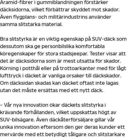
Aramid-fibrer i gummiblandningen förstärker
däcksidorna, vilket förbättrar skyddet mot skador.
Även flygplans- och militärindustrins använder
samma slitstarka material.
Bra slitstyrka är en viktig egenskap på SUV-däck som
dessutom ska ge personbilslika komfortabla
köregenskaper för stora stadsjeepar. Tester visar att
det är däcksidorna som är mest utsatta för skador.
Körning i potthål eller på trottoarkanter med för lågt
lufttryck i däcket är vanliga orsaker till däckskador.
Om däcksidan skadas kan däcket oftast inte lagas
utan det måste ersättas med ett nytt däck.
− Vår nya innovation ökar däckets slitstyrka i
krävande förhållanden, vilket uppskattas högt av
SUV-bilsägare. Även däckåterförsäljare gillar vår
unika innovation eftersom den ger deras kunder ett
mervärde med ett betydligt tåligare och slitstarkare