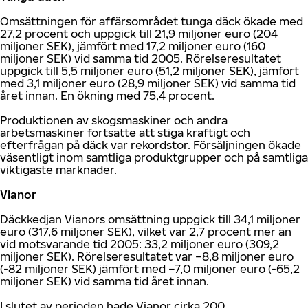
Omsättningen för affärsområdet tunga däck ökade med
27,2 procent och uppgick till 21,9 miljoner euro (204
miljoner SEK), jämfört med 17,2 miljoner euro (160
miljoner SEK) vid samma tid 2005. Rörelseresultatet
uppgick till 5,5 miljoner euro (51,2 miljoner SEK), jämfört
med 3,1 miljoner euro (28,9 miljoner SEK) vid samma tid
året innan. En ökning med 75,4 procent.
Produktionen av skogsmaskiner och andra
arbetsmaskiner fortsatte att stiga kraftigt och
efterfrågan på däck var rekordstor. Försäljningen ökade
väsentligt inom samtliga produktgrupper och på samtliga
viktigaste marknader.
Vianor
Däckkedjan Vianors omsättning uppgick till 34,1 miljoner
euro (317,6 miljoner SEK), vilket var 2,7 procent mer än
vid motsvarande tid 2005: 33,2 miljoner euro (309,2
miljoner SEK). Rörelseresultatet var –8,8 miljoner euro
(-82 miljoner SEK) jämfört med –7,0 miljoner euro (-65,2
miljoner SEK) vid samma tid året innan.
I slutet av perioden hade Vianor cirka 200