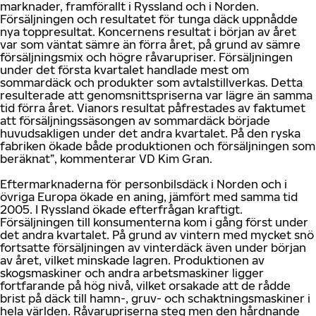
marknader, framförallt i Ryssland och i Norden.
Försäljningen och resultatet för tunga däck uppnådde
nya toppresultat. Koncernens resultat i början av året
var som väntat sämre än förra året, på grund av sämre
försäljningsmix och högre råvarupriser. Försäljningen
under det första kvartalet handlade mest om
sommardäck och produkter som avtalstillverkas. Detta
resulterade att genomsnittspriserna var lägre än samma
tid förra året. Vianors resultat påfrestades av faktumet
att försäljningssäsongen av sommardäck började
huvudsakligen under det andra kvartalet. På den ryska
fabriken ökade både produktionen och försäljningen som
beräknat”, kommenterar VD Kim Gran.
Eftermarknaderna för personbilsdäck i Norden och i
övriga Europa ökade en aning, jämfört med samma tid
2005. I Ryssland ökade efterfrågan kraftigt.
Försäljningen till konsumenterna kom i gång först under
det andra kvartalet. På grund av vintern med mycket snö
fortsatte försäljningen av vinterdäck även under början
av året, vilket minskade lagren. Produktionen av
skogsmaskiner och andra arbetsmaskiner ligger
fortfarande på hög nivå, vilket orsakade att de rådde
brist på däck till hamn-, gruv- och schaktningsmaskiner i
hela världen. Råvarupriserna steg men den hårdnande