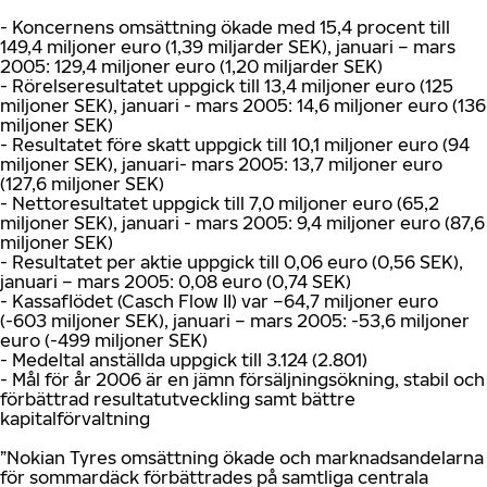
- Koncernens omsättning ökade med 15,4 procent till
149,4 miljoner euro (1,39 miljarder SEK), januari – mars
2005: 129,4 miljoner euro (1,20 miljarder SEK)
- Rörelseresultatet uppgick till 13,4 miljoner euro (125
miljoner SEK), januari - mars 2005: 14,6 miljoner euro (136
miljoner SEK)
- Resultatet före skatt uppgick till 10,1 miljoner euro (94
miljoner SEK), januari- mars 2005: 13,7 miljoner euro
(127,6 miljoner SEK)
- Nettoresultatet uppgick till 7,0 miljoner euro (65,2
miljoner SEK), januari - mars 2005: 9,4 miljoner euro (87,6
miljoner SEK)
- Resultatet per aktie uppgick till 0,06 euro (0,56 SEK),
januari – mars 2005: 0,08 euro (0,74 SEK)
- Kassaflödet (Casch Flow II) var –64,7 miljoner euro
(-603 miljoner SEK), januari – mars 2005: -53,6 miljoner
euro (-499 miljoner SEK)
- Medeltal anställda uppgick till 3.124 (2.801)
- Mål för år 2006 är en jämn försäljningsökning, stabil och
förbättrad resultatutveckling samt bättre
kapitalförvaltning
”Nokian Tyres omsättning ökade och marknadsandelarna
för sommardäck förbättrades på samtliga centrala