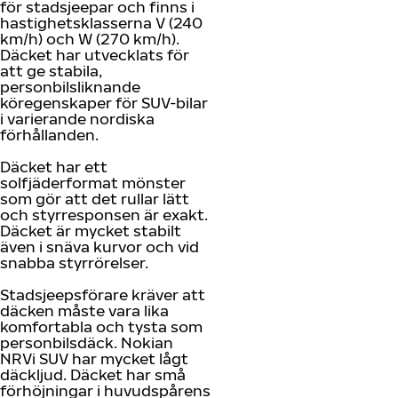
för stadsjeepar och finns i
hastighetsklasserna V (240
km/h) och W (270 km/h).
Däcket har utvecklats för
att ge stabila,
personbilsliknande
köregenskaper för SUV-bilar
i varierande nordiska
förhållanden.
Däcket har ett
solfjäderformat mönster
som gör att det rullar lätt
och styrresponsen är exakt.
Däcket är mycket stabilt
även i snäva kurvor och vid
snabba styrrörelser.
Stadsjeepsförare kräver att
däcken måste vara lika
komfortabla och tysta som
personbilsdäck. Nokian
NRVi SUV har mycket lågt
däckljud. Däcket har små
förhöjningar i huvudspårens