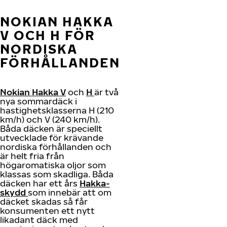
NOKIAN HAKKA
V OCH H FÖR
NORDISKA
FÖRHÅLLANDEN
Nokian Hakka V
och
H
är två
nya sommardäck i
hastighetsklasserna H (210
km/h) och V (240 km/h).
Båda däcken är speciellt
utvecklade för krävande
nordiska förhållanden och
är helt fria från
högaromatiska oljor som
klassas som skadliga. Båda
däcken har ett års
Hakka-
skydd
som innebär att om
däcket skadas så får
konsumenten ett nytt
likadant däck med