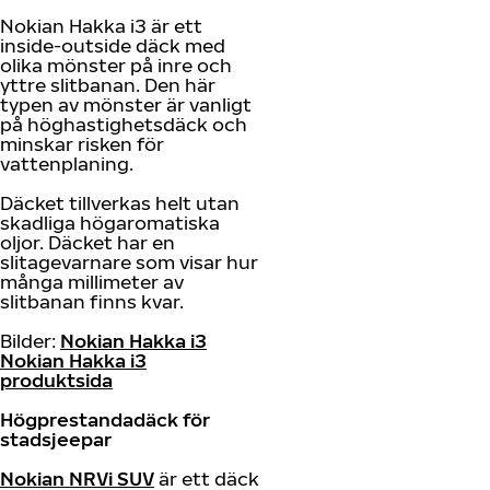
Nokian Hakka i3 är ett
inside-outside däck med
olika mönster på inre och
yttre slitbanan. Den här
typen av mönster är vanligt
på höghastighetsdäck och
minskar risken för
vattenplaning.
Däcket tillverkas helt utan
skadliga högaromatiska
oljor. Däcket har en
slitagevarnare som visar hur
många millimeter av
slitbanan finns kvar.
Bilder:
Nokian Hakka i3
Nokian Hakka i3
produktsida
Högprestandadäck för
stadsjeepar
Nokian NRVi SUV
är ett däck