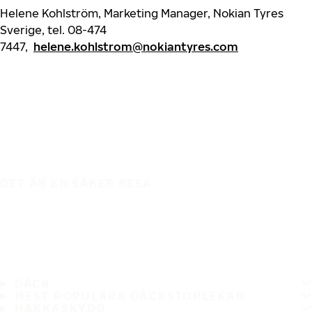
Helene Kohlström, Marketing Manager, Nokian Tyres
Sverige, tel. 08-474
7447,
helene.kohlstrom@nokiantyres.com
DET ÄR EN SÄKER RESA
DÄCK
MEST POPULÄRA DÄCKSTORLEKAR
HAKKASKYDD