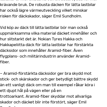
krävande bruk.
D
e robusta däck
en
för lätta lastbilar
har
också
lägre värmeutveckling vilket minskar
risken för däckskador, säger Emil Sundholm.
Vid köp av däck till lätta lastbilar bör man också
uppmärksamma vilka material däcket innehåller och
hur slitstarkt det är. Nokian Tyres Hakka och
Hakkapeliitta däck för lätta lastbilar
har
förstärkta
däcksidor som innehåller Aramid-fiber. Även
flygplans- och militärindustrin använder Aramid-
fiber.
– Aramid-förstärkta däcksidor ger bra skydd mot
stick- och skärskador och ger
betydligt
bättre skydd
än ett vanligt däck om man
till exempel
råkar köra i
ett
djupt
hål på vägen eller
på en
trottoarkant.
Aramid-fiber skyddar mot
allvarliga
skador och däcket blir inte förstört
, säger Emil