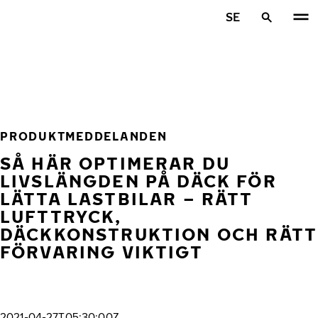
Hoppa till huvudinnehåll
SE
Hem
PRODUKTMEDDELANDEN
SÅ HÄR OPTIMERAR DU
LIVSLÄNGDEN PÅ DÄCK FÖR
LÄTTA LASTBILAR – RÄTT
LUFTTRYCK,
DÄCKKONSTRUKTION OCH RÄTT
FÖRVARING VIKTIGT
2021-04-27T05:30:00Z