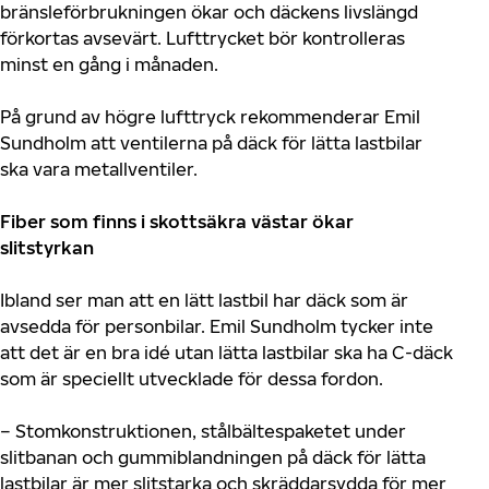
bränsleförbrukningen ökar och
däckens
livslängd
förkortas avsevärt. Lufttrycket bör kontrolleras
minst en gång i månaden.
På grund av högre lufttryck rekommenderar Emil
Sundholm att ventilerna på däck för lätta lastbilar
ska vara metallventiler.
Fiber som finns i skott
säkra
västar ökar
slitstyrkan
Ibland ser man att en lätt lastbil
har
däck som är
avsedda för personbilar. Emil Sundholm tycker inte
att det är en bra idé utan lätta lastbilar ska ha C-däck
som är speciellt utvecklade för dessa fordon.
–
Stomkonstruktionen, stålbältespaketet under
slitbanan och gummiblandning
en
på däck för lätta
lastbilar är mer
slitstarka
och skräddarsydda för mer