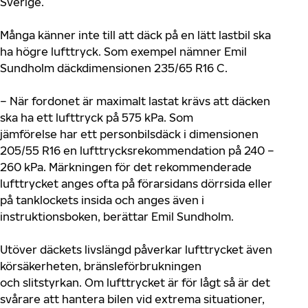
Sverige.
Många känner inte till att däck på en lätt lastbil ska
ha högre lufttryck. Som exempel nämner Emil
Sundholm däckdimensionen 235/65 R16 C.
–
När fordonet är maximalt lastat krävs att däcken
ska ha ett lufttryck på 575 kPa. Som
jämförelse
har
ett personbilsdäck i dimensionen
205/55 R16 en lufttrycksrekommendation på 2
4
0 –
2
6
0
kPa
. Märkningen för det rekommenderade
lufttrycket
anges
ofta på
förarsidans
dörrsida eller
på
tanklockets
insida och anges även i
instruktionsboken, berättar Emil Sundholm.
Utöver däcke
ts
livslängd
påverkar lufttrycket även
körsäkerheten, bränsleförbrukningen
och
slitstyrkan
.
Om lufttrycket är för lågt så är det
svårare att hantera bilen vid extrema situationer,