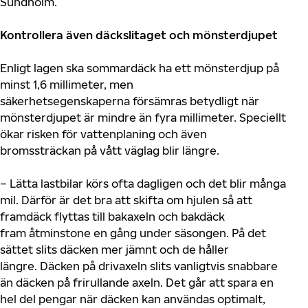
Sundholm.
Kontrollera även däckslitaget och mönsterdjupet
Enligt lagen ska sommardäck ha ett mönsterdjup på
minst 1,6 millimeter, men
säkerhetsegenskaper
na
försämras betydligt när
mönsterdjupet är mindre än fyra millimeter. Speciellt
ökar risken för vattenplaning och även
bromssträckan på vått väglag blir längre.
–
Lätta lastbilar
körs ofta dagligen och det blir många
mil. Därför är det bra att skifta om hjulen så att
framdäck flyttas till bakaxeln och bakdäck
fram
åtminstone en gång under säsongen
. På det
sättet slits däcken mer jämnt och de håller
längre.
Däcken på drivaxeln slits vanligtvis snabbare
än däcken på frirullande axeln.
Det går att spara en
hel del pengar när däcken kan användas optimalt,