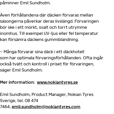
påminner Emil Sundholm.
Även förhållanden
a
där däcken förvaras mellan
säsongerna påverkar d
eras
livslängd. Förvaringen
bör ske i ett mörkt, svalt och torrt utrymme
inomhus. Till exempel UV-ljus eller fel temperatur
kan försämra däckens gummiblandning.
– Många förvarar sina däck i ett däckhotell
som
har
optimala förvaringsförhållanden. Ofta ingår
också tvätt och kontroll i priset för förvaringen,
säger Emil Sundholm.
Mer information:
www.nokiantyres.se
Emil Sundholm, Product Manager, Nokian Tyres
Sverige, tel. 08 474
7464,
emil.sundholm@nokiantyres.com