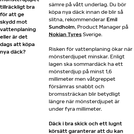
sämre på vått underlag. Du bör
tillräckligt bra
köpa nya däck innan de blir så
för att ge
slitna, rekommenderar
Emil
skydd mot
Sundholm
, Product Manager på
vattenplaning
Nokian Tyres
Sverige.
eller är det
dags att köpa
Risken för vattenplaning ökar när
nya däck?
mönsterdjupet minskar. Enligt
lagen ska sommardäck ha ett
mönsterdjup på minst 1,6
millimeter men våtgreppet
försämras snabbt och
bromssträckan blir betydligt
längre när mönsterdjupet är
under fyra millimeter.
Däck i bra skick och ett lugnt
körsätt garanterar att du kan