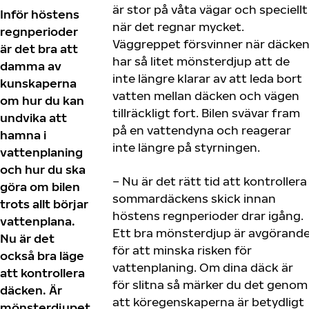
är stor på våta vägar och speciellt
Inför höstens
när det regnar mycket.
regnperioder
Väggreppet försvinner när däcke
är det bra att
har så litet mönsterdjup att de
damma av
inte längre klarar av att leda bort
kunskaperna
vatten mellan däcken och vägen
om hur du kan
tillräckligt fort. Bilen svävar fram
undvika att
på en vattendyna och reagerar
hamna i
inte längre på styrningen.
vattenplaning
och hur du ska
– Nu är det rätt tid att kontrollera
göra om bilen
sommardäckens skick innan
trots allt börjar
höstens regnperioder drar igång.
vattenplana.
Ett bra mönsterdjup är avgörand
Nu är det
för att minska risken för
också bra läge
vattenplaning. Om dina däck är
att kontrollera
för slitna så märker du det genom
däcken. Är
att köregenskaperna är betydligt
mönsterdjupet