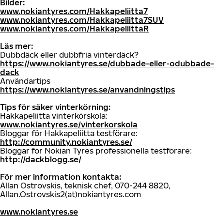
Bilder:
www.nokiantyres.com/Hakkapeliitta7
www.nokiantyres.com/Hakkapeliitta7SUV
www.nokiantyres.com/HakkapeliittaR
Läs mer:
Dubbdäck eller dubbfria vinterdäck?
https://www.nokiantyres.se/dubbade-eller-odubbade-
dack
Användartips
https://www.nokiantyres.se/anvandningstips
Tips för säker vinterkörning:
Hakkapeliitta vinterkörskola:
www.nokiantyres.se/vinterkorskola
Bloggar för Hakkapeliitta testförare:
http://community.nokiantyres.se/
Bloggar för Nokian Tyres professionella testförare:
http://dackblogg.se/
För mer information kontakta:
Allan Ostrovskis, teknisk chef, 070-244 8820,
Allan.Ostrovskis2(at)nokiantyres.com
www.nokiantyres.se