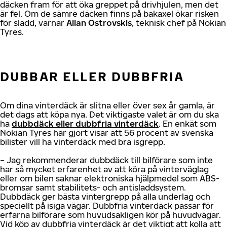
däcken fram för att öka greppet på drivhjulen, men det
är fel. Om de sämre däcken finns på bakaxel ökar risken
för sladd, varnar
Allan Ostrovskis
, teknisk chef på Nokian
Tyres.
DUBBAR ELLER DUBBFRIA
Om dina vinterdäck är slitna eller över sex år gamla, är
det dags att köpa nya. Det viktigaste valet är om du ska
ha
dubbdäck eller dubbfria vinterdäck
. En enkät som
Nokian Tyres har gjort visar att 56 procent av svenska
bilister vill ha vinterdäck med bra isgrepp.
− Jag rekommenderar dubbdäck till bilförare som inte
har så mycket erfarenhet av att köra på vinterväglag
eller om bilen saknar elektroniska hjälpmedel som ABS-
bromsar samt stabilitets- och antisladdsystem.
Dubbdäck ger bästa vintergrepp på alla underlag och
speciellt på isiga vägar. Dubbfria vinterdäck passar för
erfarna bilförare som huvudsakligen kör på huvudvägar.
Vid köp av dubbfria vinterdäck är det viktigt att kolla att