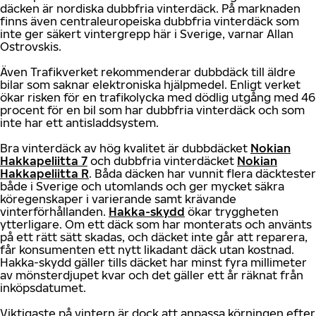
däcken är nordiska dubbfria vinterdäck. På marknaden
finns även centraleuropeiska dubbfria vinterdäck som
inte ger säkert vintergrepp här i Sverige, varnar Allan
Ostrovskis.
Även Trafikverket rekommenderar dubbdäck till äldre
bilar som saknar elektroniska hjälpmedel. Enligt verket
ökar risken för en trafikolycka med dödlig utgång med 46
procent för en bil som har dubbfria vinterdäck och som
inte har ett antisladdsystem.
Bra vinterdäck av hög kvalitet är dubbdäcket
Nokian
Hakkapeliitta 7
och dubbfria vinterdäcket
Nokian
Hakkapeliitta R
. Båda däcken har vunnit flera däcktester
både i Sverige och utomlands och ger mycket säkra
köregenskaper i varierande samt krävande
vinterförhållanden.
Hakka-skydd
ökar tryggheten
ytterligare. Om ett däck som har monterats och använts
på ett rätt sätt skadas, och däcket inte går att reparera,
får konsumenten ett nytt likadant däck utan kostnad.
Hakka-skydd gäller tills däcket har minst fyra millimeter
av mönsterdjupet kvar och det gäller ett år räknat från
inköpsdatumet.
Viktigaste på vintern är dock att anpassa körningen efter