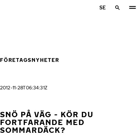
Hoppa till huvudinnehåll
SE
Hem
FÖRETAGSNYHETER
2012-11-28T06:34:31Z
SNÖ PÅ VÄG - KÖR DU
FORTFARANDE MED
SOMMARDÄCK?