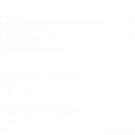
DÄCK
MEST POPULÄRA DÄCKSTORLEKAR
HAKKASKYDD
OM OSS
ÅTERFÖRSÄLJARE
KUNDSERVICE
KONTAKTUPPGIFTER
Prenumerera på vårt nyhetsbrev
PRENUMERERA
Följ oss
Förstasidan
Om oss
Nyhetsartikel
Vinnaren för tävlingen vinn däck för hundra år framåt har lottats ut
Copyright © Nokian Tyres plc. All rights reserved.
Sekretesspolicies och tjänstevillkor
Sidkarta
KÖP DÄCK