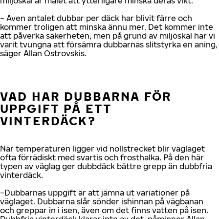
miljöskäl är målet att ytterligare minska deras vikt.
− Även antalet dubbar per däck har blivit färre och
kommer troligen att minska ännu mer. Det kommer inte
att påverka säkerheten, men på grund av miljöskäl har vi
varit tvungna att försämra dubbarnas slitstyrka en aning,
säger Allan Ostrovskis.
VAD HAR DUBBARNA FÖR
UPPGIFT PÅ ETT
VINTERDÄCK?
När temperaturen ligger vid nollstrecket blir väglaget
ofta förrädiskt med svartis och frosthalka. På den här
typen av väglag ger dubbdäck bättre grepp än dubbfria
vinterdäck.
−Dubbarnas uppgift är att jämna ut variationer på
väglaget. Dubbarna slår sönder ishinnan på vägbanan
och greppar in i isen, även om det finns vatten på isen.