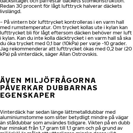
däckslitaget och påfrestar däckets stomkonstruktion.
Redan 30 procent för lågt lufttryck halverar däckets
livslängd.
− På vintern bör lufttrycket kontrolleras i en varm hall
med rumstemperatur. Om trycket kollas ute i kylan kan
lufttrycket bli för lågt eftersom däcken behöver mer luft
i kylan. Kan du inte kolla däcktrycket i en varm hall så ska
du öka trycket med 0,1 bar (10kPa) per varje -10 grader.
Jag rekommenderar att lufttrycket ökas med 0,2 bar (20
kPa) på vinterdäck, säger Allan Ostrovskis.
ÄVEN MILJÖFRÅGORNA
PÅVERKAR DUBBARNAS
EGENSKAPER
Vinterdäck har sedan länge lättmetalldubbar med
aluminiumstomme som sliter betydligt mindre på vägar
än ståldubbar som användes tidigare. Vikten på en dubb
har minskat från 1,7 gram till 1,1 gram och på grund av