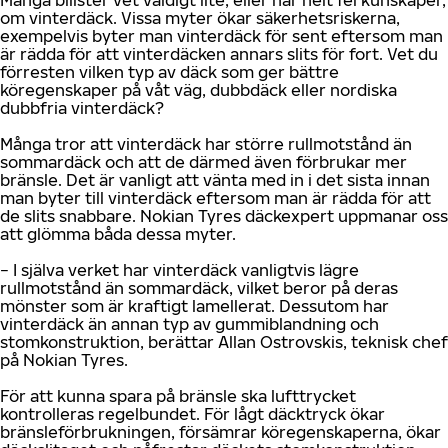
Många bilister vet väldigt lite, eller har helt fel kunskaper,
om vinterdäck. Vissa myter ökar säkerhetsriskerna,
exempelvis byter man vinterdäck för sent eftersom man
är rädda för att vinterdäcken annars slits för fort. Vet du
förresten vilken typ av däck som ger bättre
köregenskaper på våt väg, dubbdäck eller nordiska
dubbfria vinterdäck?
Många tror att vinterdäck har större rullmotstånd än
sommardäck och att de därmed även förbrukar mer
bränsle. Det är vanligt att vänta med in i det sista innan
man byter till vinterdäck eftersom man är rädda för att
de slits snabbare. Nokian Tyres däckexpert uppmanar oss
att glömma båda dessa myter.
− I själva verket har vinterdäck vanligtvis lägre
rullmotstånd än sommardäck, vilket beror på deras
mönster som är kraftigt lamellerat. Dessutom har
vinterdäck än annan typ av gummiblandning och
stomkonstruktion, berättar Allan Ostrovskis, teknisk chef
på Nokian Tyres.
För att kunna spara på bränsle ska lufttrycket
kontrolleras regelbundet. För lågt däcktryck ökar
bränsleförbrukningen, försämrar köregenskaperna, ökar