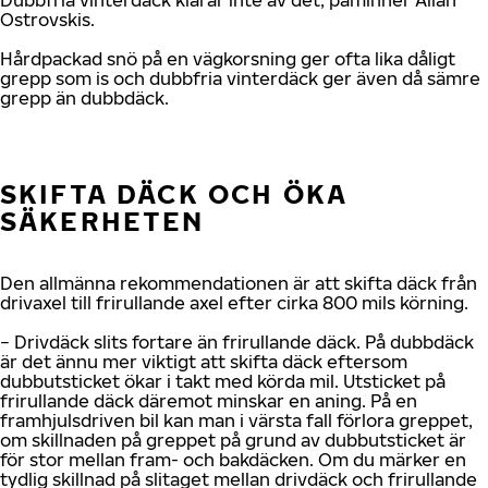
Dubbfria vinterdäck klarar inte av det, påminner Allan
Ostrovskis.
Hårdpackad snö på en vägkorsning ger ofta lika dåligt
grepp som is och dubbfria vinterdäck ger även då sämre
grepp än dubbdäck.
SKIFTA DÄCK OCH ÖKA
SÄKERHETEN
Den allmänna rekommendationen är att skifta däck från
drivaxel till frirullande axel efter cirka 800 mils körning.
− Drivdäck slits fortare än frirullande däck. På dubbdäck
är det ännu mer viktigt att skifta däck eftersom
dubbutsticket ökar i takt med körda mil. Utsticket på
frirullande däck däremot minskar en aning. På en
framhjulsdriven bil kan man i värsta fall förlora greppet,
om skillnaden på greppet på grund av dubbutsticket är
för stor mellan fram- och bakdäcken. Om du märker en
tydlig skillnad på slitaget mellan drivdäck och frirullande