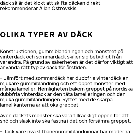
däck så är det klokt att skifta däcken direkt,
rekommenderar Allan Ostrovskis.
OLIKA TYPER AV DÄCK
Konstruktionen, gummiblandningen och mönstret på
vinterdäck och sommardäck skiljer sig betydligt från
varandra. På grund av säkerheten är det därför viktigt att
använda rätt typ av däck för årstiden.
− Jämfört med sommardäck har dubbfria vinterdäck en
mjukare gummiblandning och ett öppet mönster med
många lameller. Hemligheten bakom greppet på nordiska
dubbfria vinterdäck är den täta lamelleringen och den
mjuka gummiblandningen. Syftet med de skarpa
lamellkanterna är att öka greppet.
Även däckets mönster ska vara tillräckligt öppen för att
snö och slask inte ska fastna i det och försämra greppet.
− Tack vare nya slitbanegummiblandningar har moderna