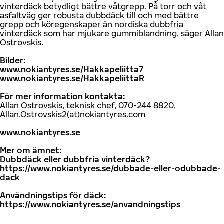
vinterdäck betydligt bättre våtgrepp. På torr och våt
asfaltväg ger robusta dubbdäck till och med bättre
grepp och köregenskaper än nordiska dubbfria
vinterdäck som har mjukare gummiblandning, säger Allan
Ostrovskis.
Bilder
:
www.nokiantyres.se/Hakkapeliitta7
www.nokiantyres.se/HakkapeliittaR
För mer information kontakta:
Allan Ostrovskis, teknisk chef, 070-244 8820,
Allan.Ostrovskis2(at)nokiantyres.com
www.nokiantyres.se
Mer om ämnet:
Dubbdäck eller dubbfria vinterdäck?
https://www.nokiantyres.se/dubbade-eller-odubbade-
dack
Användningstips för däck:
https://www.nokiantyres.se/anvandningstips