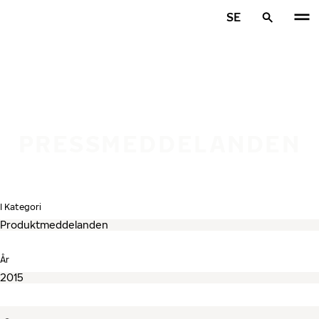
Hoppa till huvudinnehåll
SE
Hem
PRESSMEDDELANDEN
I Kategori
År