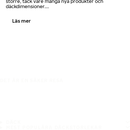
större, tack vare många nya produkter och
däckdimensioner....
Läs mer
DET ÄR EN SÄKER RESA
DÄCK
MEST POPULÄRA DÄCKSTORLEKAR