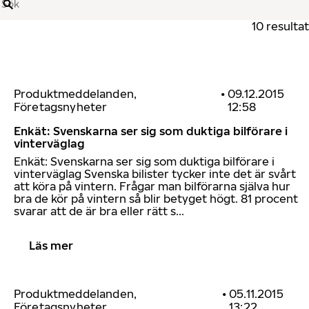
Sök
10 resultat
Produktmeddelanden,
•
09.12.2015
Företagsnyheter
12:58
Enkät: Svenskarna ser sig som duktiga bilförare i
vinterväglag
Enkät: Svenskarna ser sig som duktiga bilförare i
vinterväglag Svenska bilister tycker inte det är svårt
att köra på vintern. Frågar man bilförarna själva hur
bra de kör på vintern så blir betyget högt. 81 procent
svarar att de är bra eller rätt s...
Läs mer
Produktmeddelanden,
•
05.11.2015
Företagsnyheter
13:22