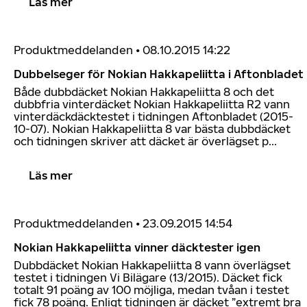
Läs mer
Produktmeddelanden
•
08.10.2015 14:22
Dubbelseger för Nokian Hakkapeliitta i Aftonbladet
Både dubbdäcket Nokian Hakkapeliitta 8 och det
dubbfria vinterdäcket Nokian Hakkapeliitta R2 vann
vinterdäckdäcktestet i tidningen Aftonbladet (2015-
10-07). Nokian Hakkapeliitta 8 var bästa dubbdäcket
och tidningen skriver att däcket är överlägset p...
Läs mer
Produktmeddelanden
•
23.09.2015 14:54
Nokian Hakkapeliitta vinner däcktester igen
Dubbdäcket Nokian Hakkapeliitta 8 vann överlägset
testet i tidningen Vi Bilägare (13/2015). Däcket fick
totalt 91 poäng av 100 möjliga, medan tvåan i testet
fick 78 poäng. Enligt tidningen är däcket ”extremt bra