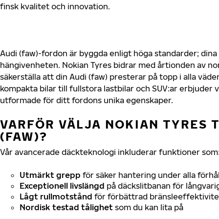
finsk kvalitet och innovation.
Audi (faw)-fordon är byggda enligt höga standarder; din
hängivenheten. Nokian Tyres bidrar med årtionden av nord
säkerställa att din Audi (faw) presterar på topp i alla väd
kompakta bilar till fullstora lastbilar och SUV:ar erbjude
utformade för ditt fordons unika egenskaper.
VARFÖR VÄLJA NOKIAN TYRES T
(FAW)?
Vår avancerade däckteknologi inkluderar funktioner som
Utmärkt grepp
för säker hantering under alla förhå
Exceptionell livslängd
på däckslitbanan för långvari
Lågt rullmotstånd
för förbättrad bränsleeffektivite
Nordisk testad tålighet
som du kan lita på