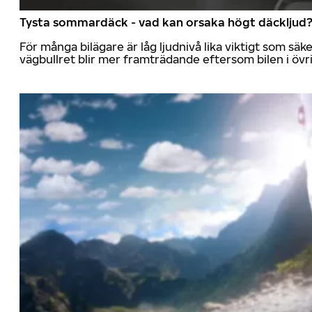
Tysta sommardäck - vad kan orsaka högt däckljud
För många bilägare är låg ljudnivå lika viktigt som sä
vägbullret blir mer framträdande eftersom bilen i övrig