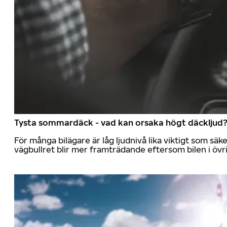
Tysta sommardäck - vad kan orsaka högt däckljud
För många bilägare är låg ljudnivå lika viktigt som sä
vägbullret blir mer framträdande eftersom bilen i övrig