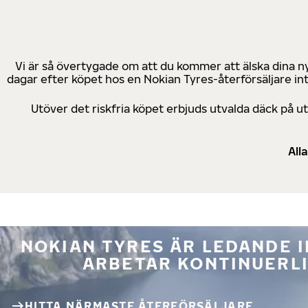
Vi är så övertygade om att du kommer att älska dina n
dagar efter köpet hos en Nokian Tyres-återförsäljare in
Utöver det riskfria köpet erbjuds utvalda däck på 
All
NOKIAN TYRES ÄR LEDANDE 
ARBETAR KONTINUERLI
HITTA NÄRMASTE ÅTERFÖRSÄLJARE