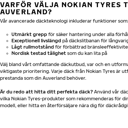
VARFÖR VÄLJA NOKIAN TYRES T
AUVERLAND?
Vår avancerade däckteknologi inkluderar funktioner som
Utmärkt grepp
för säker hantering under alla förhå
Exceptionell livslängd
på däckslitbanan för långvari
Lågt rullmotstånd
för förbättrad bränsleeffektivite
Nordisk testad tålighet
som du kan lita på
Välj bland vårt omfattande däckutbud, var och en utfor
viktigaste prioritering. Varje däck från Nokian Tyres är u
prestanda som din Auverland behöver.
Är du redo att hitta ditt perfekta däck?
Använd vår däck
vilka Nokian Tyres-produkter som rekommenderas för din
modell, eller hitta en återförsäljare nära dig för däckrådg