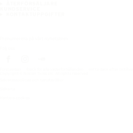
ÅTERFÖRSÄLJARE
KUNDSERVICE
KONTAKTUPPGIFTER
Prenumerera på vårt nyhetsbrev
Följ oss
Förstasidan
Däck för alla väderförhållanden
Hitta däck efter biltillv
Copyright © Nokian Tyres plc. All rights reserved.
Sekretesspolicies och tjänstevillkor
Sidkarta
Hantera cookies