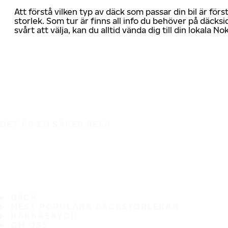
Att förstå vilken typ av däck som passar din bil är för
storlek. Som tur är finns all info du behöver på däcksid
svårt att välja, kan du alltid vända dig till din lokala N
DET ÄR EN SÄKER RESA
DÄCK
MEST POPULÄRA DÄCKSTORLEKAR
HAKKASKYDD
OM OSS