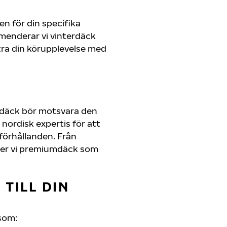
en för din specifika
mmenderar vi vinterdäck
ra din körupplevelse med
a däck bör motsvara den
nordisk expertis för att
rförhållanden. Från
juder vi premiumdäck som
TILL DIN
som: