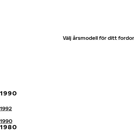
Välj årsmodell för ditt for
1990
1992
1990
1980