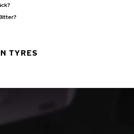
äck?
Bitter?
AN TYRES