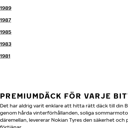
1989
1987
1985
1983
1981
PREMIUMDÄCK FÖR VARJE BI
Det har aldrig varit enklare att hitta rätt däck till din
genom hårda vinterförhållanden, soliga sommarmotorv
däremellan, levererar Nokian Tyres den säkerhet och 
förtjänar.