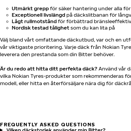
Utmärkt grepp
för säker hantering under alla fö
Exceptionell livslängd
på däckslitbanan för långv
Lågt rullmotstånd
för förbättrad bränsleeffektiv
Nordisk testad tålighet
som du kan lita på
Välj bland vårt omfattande däckutbud, var och en u
vår viktigaste prioritering. Varje däck från Nokian Tyr
leverera den prestanda som din Bitter behöver.
Är du redo att hitta ditt perfekta däck?
Använd vår dä
vilka Nokian Tyres-produkter som rekommenderas för 
modell, eller hitta en återförsäljare nära dig för däck
FREQUENTLY ASKED QUESTIONS
Vilken däckstorlek använder min Bitter?