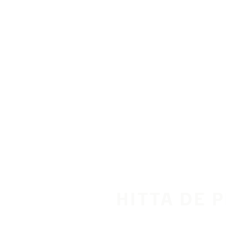
Hoppa till huvudinnehåll
Hem
HITTA DE 