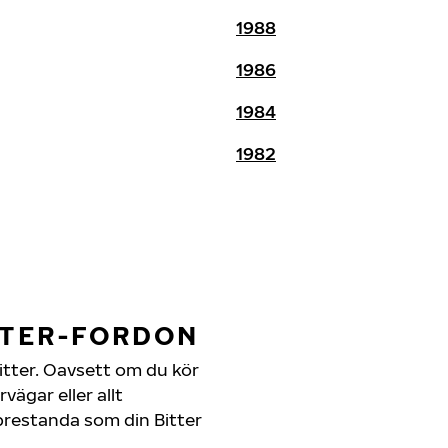
1988
1986
1984
1982
TTER-FORDON
 Bitter. Oavsett om du kör
ägar eller allt
prestanda som din Bitter