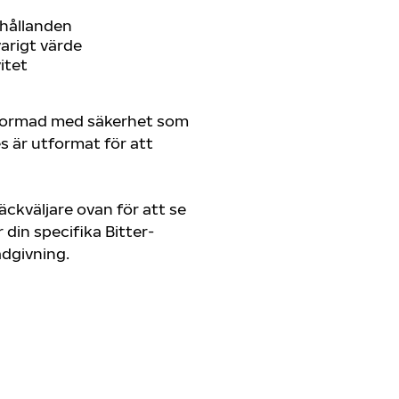
rhållanden
arigt värde
itet
tformad med säkerhet som
es är utformat för att
ckväljare ovan för att se
din specifika Bitter-
rådgivning.