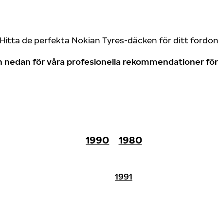
Hitta de perfekta Nokian Tyres-däcken för ditt fordo
don nedan för våra profesionella rekommendationer f
1990
1980
1991