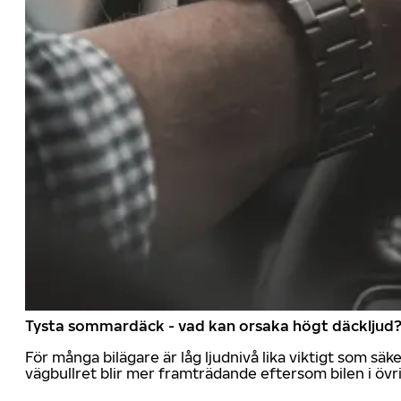
Tysta sommardäck - vad kan orsaka högt däckljud
För många bilägare är låg ljudnivå lika viktigt som sä
vägbullret blir mer framträdande eftersom bilen i övrig