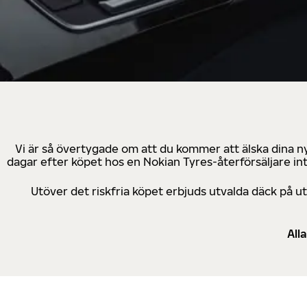
Vi är så övertygade om att du kommer att älska dina n
dagar efter köpet hos en Nokian Tyres-återförsäljare in
Utöver det riskfria köpet erbjuds utvalda däck på 
All