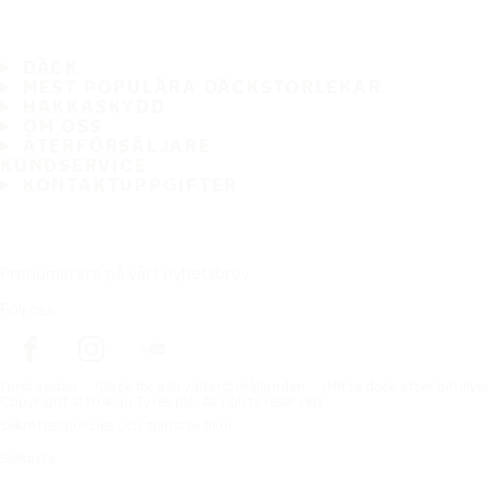
DÄCK
MEST POPULÄRA DÄCKSTORLEKAR
HAKKASKYDD
OM OSS
ÅTERFÖRSÄLJARE
KUNDSERVICE
KONTAKTUPPGIFTER
Prenumerera på vårt nyhetsbrev
Följ oss
Förstasidan
Däck för alla väderförhållanden
Hitta däck efter biltillv
Copyright © Nokian Tyres plc. All rights reserved.
Sekretesspolicies och tjänstevillkor
Sidkarta