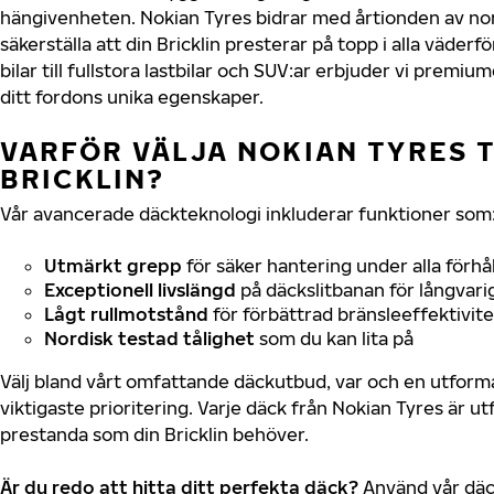
hängivenheten. Nokian Tyres bidrar med årtionden av nord
säkerställa att din Bricklin presterar på topp i alla väde
bilar till fullstora lastbilar och SUV:ar erbjuder vi prem
ditt fordons unika egenskaper.
VARFÖR VÄLJA NOKIAN TYRES T
BRICKLIN?
Vår avancerade däckteknologi inkluderar funktioner som
Utmärkt grepp
för säker hantering under alla förhå
Exceptionell livslängd
på däckslitbanan för långvari
Lågt rullmotstånd
för förbättrad bränsleeffektivite
Nordisk testad tålighet
som du kan lita på
Välj bland vårt omfattande däckutbud, var och en utfor
viktigaste prioritering. Varje däck från Nokian Tyres är u
prestanda som din Bricklin behöver.
Är du redo att hitta ditt perfekta däck?
Använd vår däck