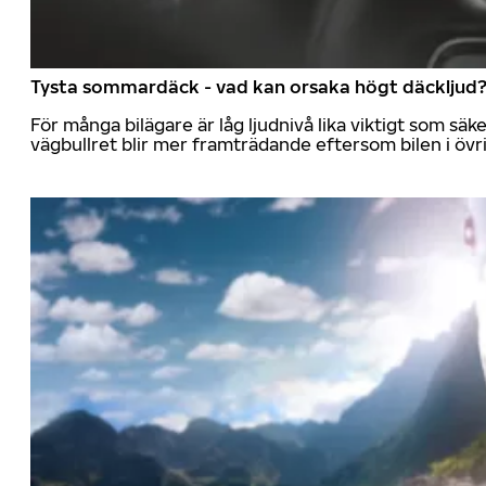
Tysta sommardäck - vad kan orsaka högt däckljud
För många bilägare är låg ljudnivå lika viktigt som sä
vägbullret blir mer framträdande eftersom bilen i övrig