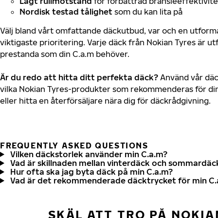
Lågt rullmotstånd
för förbättrad bränsleeffektivite
Nordisk testad tålighet
som du kan lita på
Välj bland vårt omfattande däckutbud, var och en utfor
viktigaste prioritering. Varje däck från Nokian Tyres är u
prestanda som din C.a.m behöver.
Är du redo att hitta ditt perfekta däck?
Använd vår däck
vilka Nokian Tyres-produkter som rekommenderas för din
eller hitta en återförsäljare nära dig för däckrådgivning.
FREQUENTLY ASKED QUESTIONS
Vilken däckstorlek använder min C.a.m?
Vad är skillnaden mellan vinterdäck och sommardäc
Hur ofta ska jag byta däck på min C.a.m?
Vad är det rekommenderade däcktrycket för min C.
SKÄL ATT TRO PÅ NOKIA