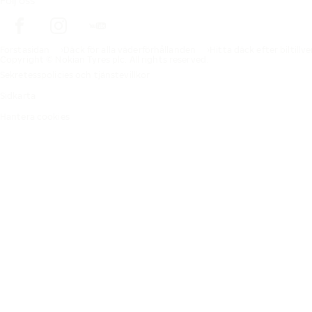
Följ oss
Förstasidan
Däck för alla väderförhållanden
Hitta däck efter biltillv
Copyright © Nokian Tyres plc. All rights reserved.
Sekretesspolicies och tjänstevillkor
Sidkarta
Hantera cookies