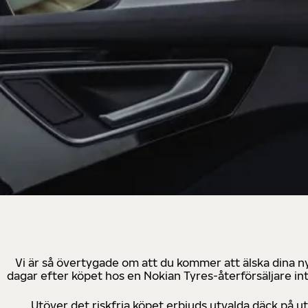
Vi är så övertygade om att du kommer att älska dina n
dagar efter köpet hos en Nokian Tyres-återförsäljare in
Utöver det riskfria köpet erbjuds utvalda däck på 