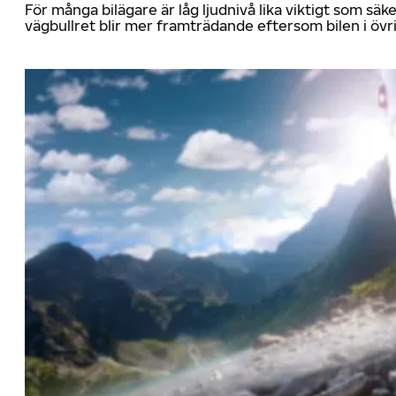
För många bilägare är låg ljudnivå lika viktigt som sä
vägbullret blir mer framträdande eftersom bilen i övrig