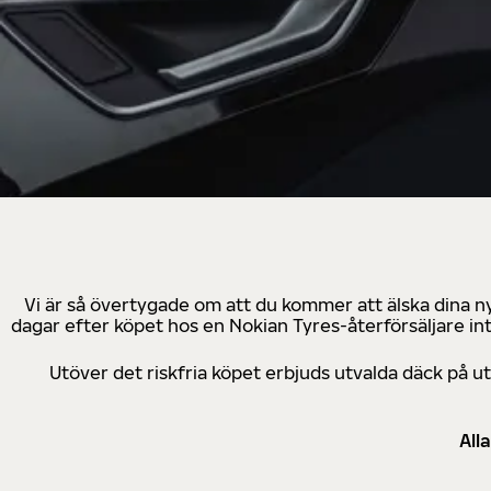
Vi är så övertygade om att du kommer att älska dina n
dagar efter köpet hos en Nokian Tyres-återförsäljare in
Utöver det riskfria köpet erbjuds utvalda däck på 
All