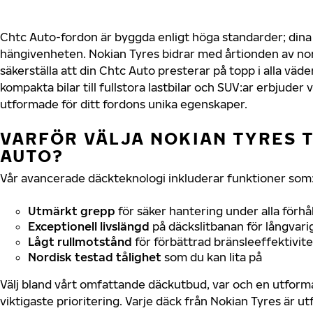
Chtc Auto-fordon är byggda enligt höga standarder; din
hängivenheten. Nokian Tyres bidrar med årtionden av nord
säkerställa att din Chtc Auto presterar på topp i alla väd
kompakta bilar till fullstora lastbilar och SUV:ar erbjude
utformade för ditt fordons unika egenskaper.
VARFÖR VÄLJA NOKIAN TYRES T
AUTO?
Vår avancerade däckteknologi inkluderar funktioner som
Utmärkt grepp
för säker hantering under alla förhå
Exceptionell livslängd
på däckslitbanan för långvari
Lågt rullmotstånd
för förbättrad bränsleeffektivite
Nordisk testad tålighet
som du kan lita på
Välj bland vårt omfattande däckutbud, var och en utfor
viktigaste prioritering. Varje däck från Nokian Tyres är u