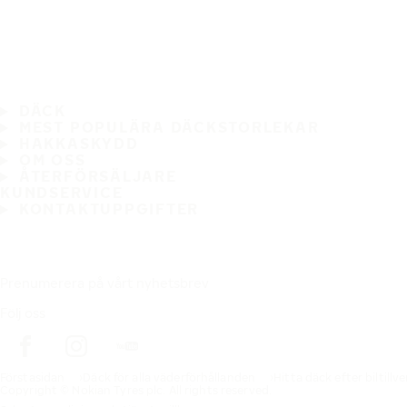
DÄCK
MEST POPULÄRA DÄCKSTORLEKAR
HAKKASKYDD
OM OSS
ÅTERFÖRSÄLJARE
KUNDSERVICE
KONTAKTUPPGIFTER
Prenumerera på vårt nyhetsbrev
Följ oss
Förstasidan
Däck för alla väderförhållanden
Hitta däck efter biltillv
Copyright © Nokian Tyres plc. All rights reserved.