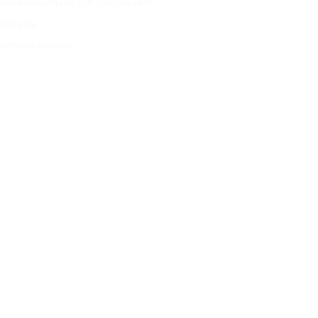
Sekretesspolicies och tjänstevillkor
Sidkarta
Hantera cookies