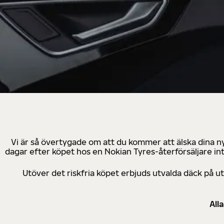
Vi är så övertygade om att du kommer att älska dina n
dagar efter köpet hos en Nokian Tyres-återförsäljare in
Utöver det riskfria köpet erbjuds utvalda däck på 
All