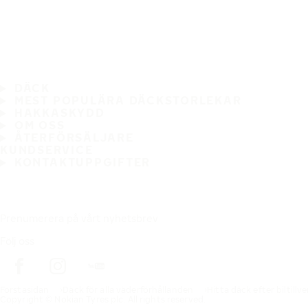
DÄCK
MEST POPULÄRA DÄCKSTORLEKAR
HAKKASKYDD
OM OSS
ÅTERFÖRSÄLJARE
KUNDSERVICE
KONTAKTUPPGIFTER
Prenumerera på vårt nyhetsbrev
Följ oss
Förstasidan
Däck för alla väderförhållanden
Hitta däck efter biltillv
Copyright © Nokian Tyres plc. All rights reserved.