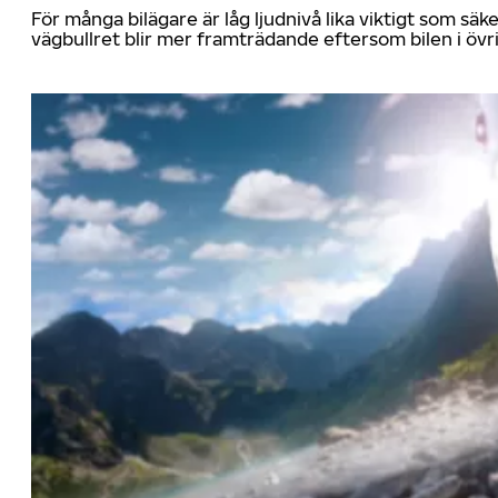
För många bilägare är låg ljudnivå lika viktigt som sä
vägbullret blir mer framträdande eftersom bilen i övrig