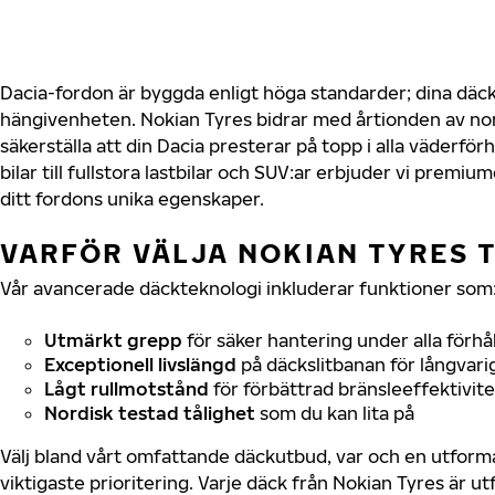
Dacia-fordon är byggda enligt höga standarder; dina däc
hängivenheten. Nokian Tyres bidrar med årtionden av nord
säkerställa att din Dacia presterar på topp i alla väderfö
bilar till fullstora lastbilar och SUV:ar erbjuder vi prem
ditt fordons unika egenskaper.
VARFÖR VÄLJA NOKIAN TYRES T
Vår avancerade däckteknologi inkluderar funktioner som
Utmärkt grepp
för säker hantering under alla förhå
Exceptionell livslängd
på däckslitbanan för långvari
Lågt rullmotstånd
för förbättrad bränsleeffektivite
Nordisk testad tålighet
som du kan lita på
Välj bland vårt omfattande däckutbud, var och en utfor
viktigaste prioritering. Varje däck från Nokian Tyres är u