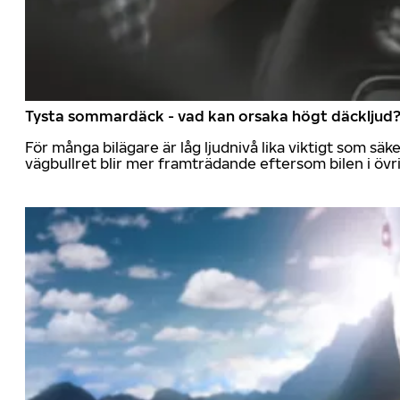
Tysta sommardäck - vad kan orsaka högt däckljud
För många bilägare är låg ljudnivå lika viktigt som sä
vägbullret blir mer framträdande eftersom bilen i övrig