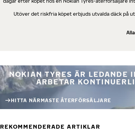
dagar efter köpet hos en Nokian Tyres-återförsäljare in
Utöver det riskfria köpet erbjuds utvalda däck på 
All
NOKIAN TYRES ÄR LEDANDE 
ARBETAR KONTINUERLI
HITTA NÄRMASTE ÅTERFÖRSÄLJARE
REKOMMENDERADE ARTIKLAR