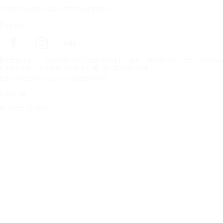
Prenumerera på vårt nyhetsbrev
Följ oss
Förstasidan
Däck för alla väderförhållanden
Hitta däck efter biltillv
Copyright © Nokian Tyres plc. All rights reserved.
Sekretesspolicies och tjänstevillkor
Sidkarta
Hantera cookies