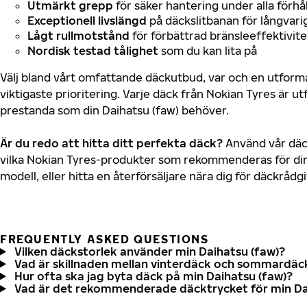
Utmärkt grepp
för säker hantering under alla förhå
Exceptionell livslängd
på däckslitbanan för långvari
Lågt rullmotstånd
för förbättrad bränsleeffektivite
Nordisk testad tålighet
som du kan lita på
Välj bland vårt omfattande däckutbud, var och en utfor
viktigaste prioritering. Varje däck från Nokian Tyres är u
prestanda som din Daihatsu (faw) behöver.
Är du redo att hitta ditt perfekta däck?
Använd vår däck
vilka Nokian Tyres-produkter som rekommenderas för din 
modell, eller hitta en återförsäljare nära dig för däckrådg
FREQUENTLY ASKED QUESTIONS
Vilken däckstorlek använder min Daihatsu (faw)?
Vad är skillnaden mellan vinterdäck och sommardäc
Hur ofta ska jag byta däck på min Daihatsu (faw)?
Vad är det rekommenderade däcktrycket för min Da