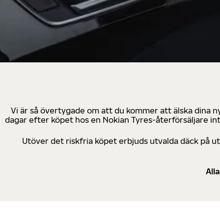
Vi är så övertygade om att du kommer att älska dina n
dagar efter köpet hos en Nokian Tyres-återförsäljare in
Utöver det riskfria köpet erbjuds utvalda däck på 
All