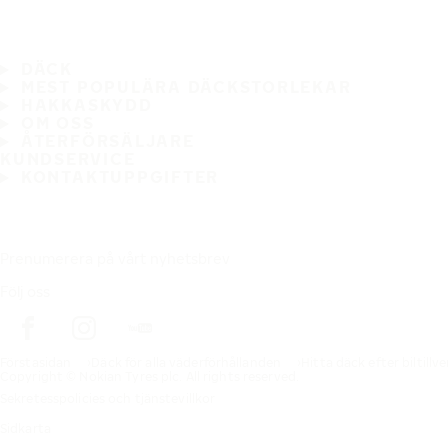
DÄCK
MEST POPULÄRA DÄCKSTORLEKAR
HAKKASKYDD
OM OSS
ÅTERFÖRSÄLJARE
KUNDSERVICE
KONTAKTUPPGIFTER
Prenumerera på vårt nyhetsbrev
Följ oss
Förstasidan
Däck för alla väderförhållanden
Hitta däck efter biltillv
Copyright © Nokian Tyres plc. All rights reserved.
Sekretesspolicies och tjänstevillkor
Sidkarta