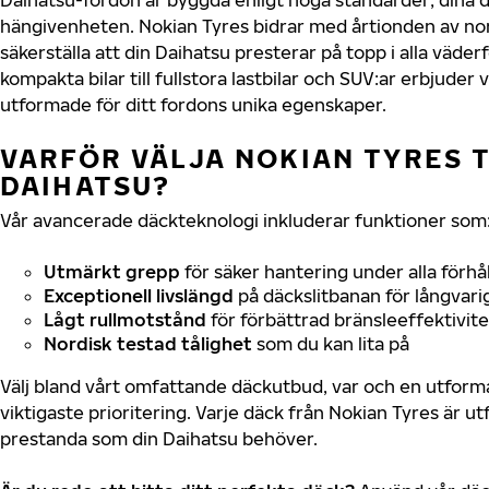
hängivenheten. Nokian Tyres bidrar med årtionden av nord
säkerställa att din Daihatsu presterar på topp i alla väder
kompakta bilar till fullstora lastbilar och SUV:ar erbjude
utformade för ditt fordons unika egenskaper.
VARFÖR VÄLJA NOKIAN TYRES T
DAIHATSU?
Vår avancerade däckteknologi inkluderar funktioner som
Utmärkt grepp
för säker hantering under alla förhå
Exceptionell livslängd
på däckslitbanan för långvari
Lågt rullmotstånd
för förbättrad bränsleeffektivite
Nordisk testad tålighet
som du kan lita på
Välj bland vårt omfattande däckutbud, var och en utfor
viktigaste prioritering. Varje däck från Nokian Tyres är u
prestanda som din Daihatsu behöver.