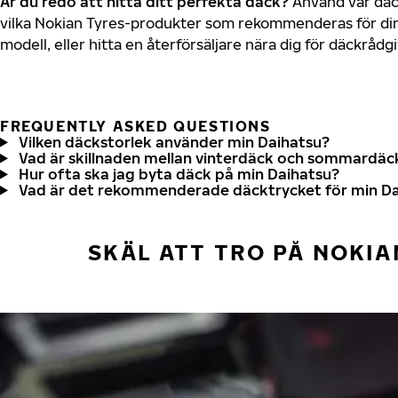
Är du redo att hitta ditt perfekta däck?
Använd vår däck
vilka Nokian Tyres-produkter som rekommenderas för din
modell, eller hitta en återförsäljare nära dig för däckrådg
FREQUENTLY ASKED QUESTIONS
Vilken däckstorlek använder min Daihatsu?
Vad är skillnaden mellan vinterdäck och sommardäc
Hur ofta ska jag byta däck på min Daihatsu?
Vad är det rekommenderade däcktrycket för min Da
SKÄL ATT TRO PÅ NOKIA