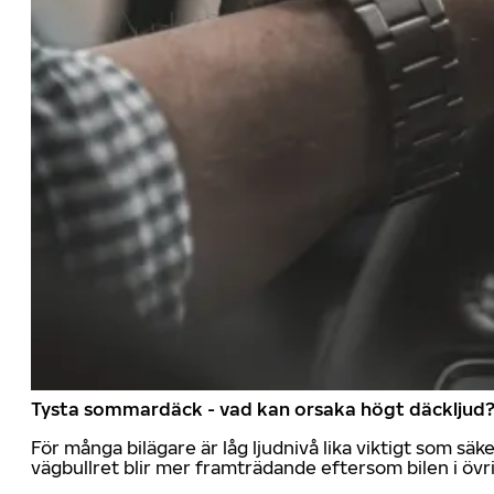
Tysta sommardäck - vad kan orsaka högt däckljud
För många bilägare är låg ljudnivå lika viktigt som sä
vägbullret blir mer framträdande eftersom bilen i övrig