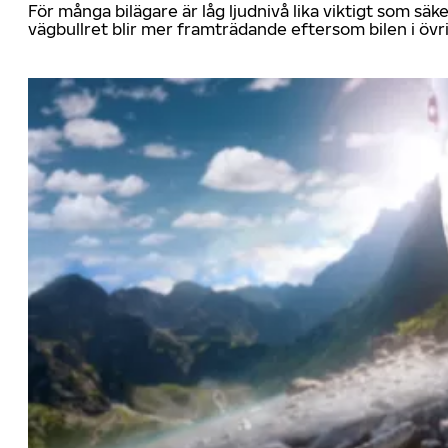
För många bilägare är låg ljudnivå lika viktigt som sä
vägbullret blir mer framträdande eftersom bilen i övrig