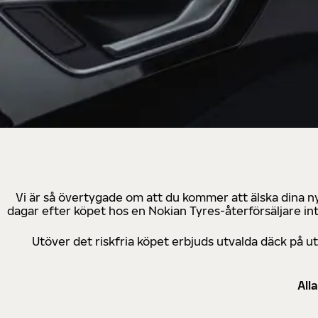
Vi är så övertygade om att du kommer att älska dina n
dagar efter köpet hos en Nokian Tyres-återförsäljare in
Utöver det riskfria köpet erbjuds utvalda däck på 
All