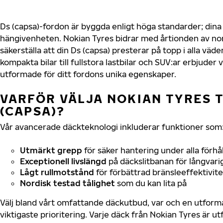
Ds (capsa)-fordon är byggda enligt höga standarder; din
hängivenheten. Nokian Tyres bidrar med årtionden av nord
säkerställa att din Ds (capsa) presterar på topp i alla väd
kompakta bilar till fullstora lastbilar och SUV:ar erbjude
utformade för ditt fordons unika egenskaper.
VARFÖR VÄLJA NOKIAN TYRES T
(CAPSA)?
Vår avancerade däckteknologi inkluderar funktioner som
Utmärkt grepp
för säker hantering under alla förhå
Exceptionell livslängd
på däckslitbanan för långvari
Lågt rullmotstånd
för förbättrad bränsleeffektivite
Nordisk testad tålighet
som du kan lita på
Välj bland vårt omfattande däckutbud, var och en utfor
viktigaste prioritering. Varje däck från Nokian Tyres är u