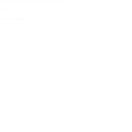
Sekretesspolicies och tjänstevillkor
Sidkarta
Hantera cookies