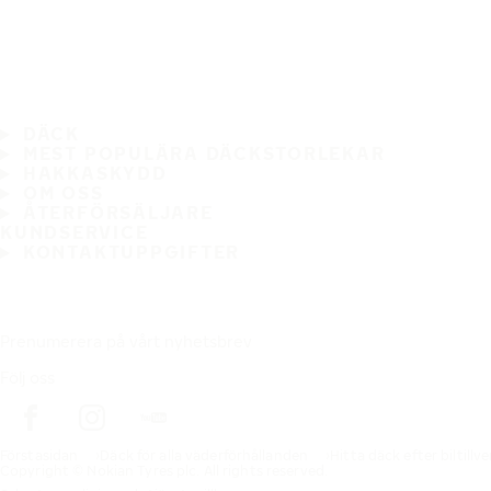
DÄCK
MEST POPULÄRA DÄCKSTORLEKAR
HAKKASKYDD
OM OSS
ÅTERFÖRSÄLJARE
KUNDSERVICE
KONTAKTUPPGIFTER
Prenumerera på vårt nyhetsbrev
Följ oss
Förstasidan
Däck för alla väderförhållanden
Hitta däck efter biltillv
Copyright © Nokian Tyres plc. All rights reserved.