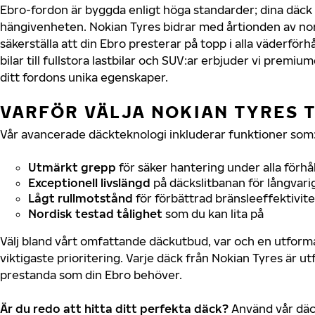
Ebro-fordon är byggda enligt höga standarder; dina däc
hängivenheten. Nokian Tyres bidrar med årtionden av nord
säkerställa att din Ebro presterar på topp i alla väderför
bilar till fullstora lastbilar och SUV:ar erbjuder vi prem
ditt fordons unika egenskaper.
VARFÖR VÄLJA NOKIAN TYRES T
Vår avancerade däckteknologi inkluderar funktioner som
Utmärkt grepp
för säker hantering under alla förhå
Exceptionell livslängd
på däckslitbanan för långvari
Lågt rullmotstånd
för förbättrad bränsleeffektivite
Nordisk testad tålighet
som du kan lita på
Välj bland vårt omfattande däckutbud, var och en utfor
viktigaste prioritering. Varje däck från Nokian Tyres är u
prestanda som din Ebro behöver.
Är du redo att hitta ditt perfekta däck?
Använd vår däck