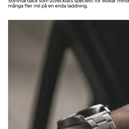
Sommardäck som utvecklats speciellt för elbilar mins
många fler mil på en enda laddning.