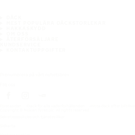
DÄCK
MEST POPULÄRA DÄCKSTORLEKAR
HAKKASKYDD
OM OSS
ÅTERFÖRSÄLJARE
KUNDSERVICE
KONTAKTUPPGIFTER
Prenumerera på vårt nyhetsbrev
Följ oss
Förstasidan
Däck för alla väderförhållanden
Hitta däck efter biltillv
Copyright © Nokian Tyres plc. All rights reserved.
Sekretesspolicies och tjänstevillkor
Sidkarta
Hantera cookies