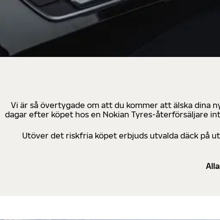
Vi är så övertygade om att du kommer att älska dina n
dagar efter köpet hos en Nokian Tyres-återförsäljare in
Utöver det riskfria köpet erbjuds utvalda däck på 
All