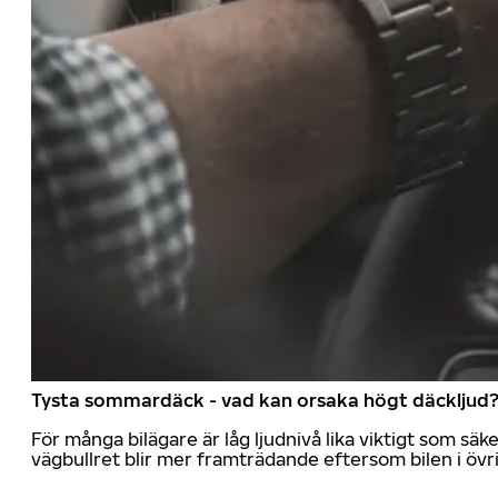
Tysta sommardäck - vad kan orsaka högt däckljud
För många bilägare är låg ljudnivå lika viktigt som sä
vägbullret blir mer framträdande eftersom bilen i övrig