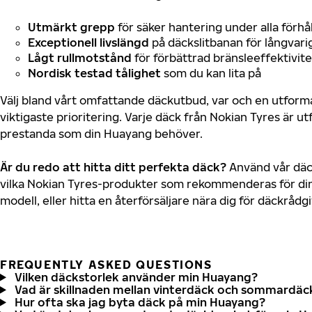
Utmärkt grepp
för säker hantering under alla förhå
Exceptionell livslängd
på däckslitbanan för långvari
Lågt rullmotstånd
för förbättrad bränsleeffektivite
Nordisk testad tålighet
som du kan lita på
Välj bland vårt omfattande däckutbud, var och en utfor
viktigaste prioritering. Varje däck från Nokian Tyres är u
prestanda som din Huayang behöver.
Är du redo att hitta ditt perfekta däck?
Använd vår däck
vilka Nokian Tyres-produkter som rekommenderas för di
modell, eller hitta en återförsäljare nära dig för däckrådg
FREQUENTLY ASKED QUESTIONS
Vilken däckstorlek använder min Huayang?
Vad är skillnaden mellan vinterdäck och sommardäc
Hur ofta ska jag byta däck på min Huayang?