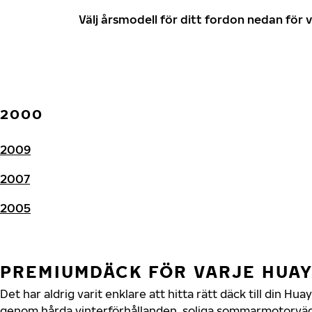
Välj årsmodell för ditt fordon nedan fö
2000
2009
2007
2005
PREMIUMDÄCK FÖR VARJE HUA
Det har aldrig varit enklare att hitta rätt däck till din H
genom hårda vinterförhållanden, soliga sommarmotorvägar