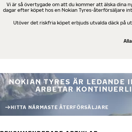
Vi är så övertygade om att du kommer att älska dina n
dagar efter köpet hos en Nokian Tyres-återförsäljare in
Utöver det riskfria köpet erbjuds utvalda däck på 
All
NOKIAN TYRES ÄR LEDANDE 
ARBETAR KONTINUERLI
HITTA NÄRMASTE ÅTERFÖRSÄLJARE