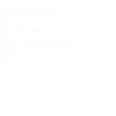
Prenumerera på vårt nyhetsbrev
Följ oss
Förstasidan
Däck för alla väderförhållanden
Hitta däck efter biltillv
Copyright © Nokian Tyres plc. All rights reserved.
Sekretesspolicies och tjänstevillkor
Sidkarta
Hantera cookies