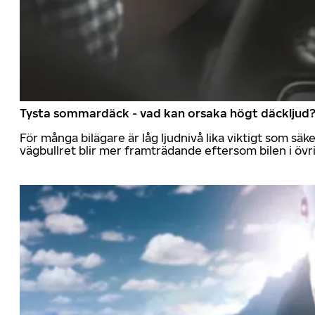
Tysta sommardäck - vad kan orsaka högt däckljud
För många bilägare är låg ljudnivå lika viktigt som sä
vägbullret blir mer framträdande eftersom bilen i övrig