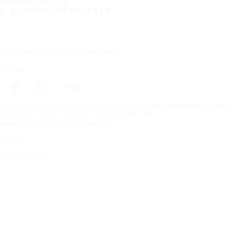
KUNDSERVICE
KONTAKTUPPGIFTER
Prenumerera på vårt nyhetsbrev
Följ oss
Förstasidan
Däck för alla väderförhållanden
Hitta däck efter biltillv
Copyright © Nokian Tyres plc. All rights reserved.
Sekretesspolicies och tjänstevillkor
Sidkarta
Hantera cookies