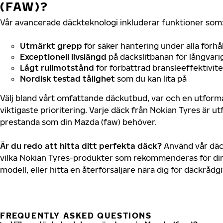
(FAW)?
Vår avancerade däckteknologi inkluderar funktioner som
Utmärkt grepp
för säker hantering under alla förhå
Exceptionell livslängd
på däckslitbanan för långvari
Lågt rullmotstånd
för förbättrad bränsleeffektivite
Nordisk testad tålighet
som du kan lita på
Välj bland vårt omfattande däckutbud, var och en utfor
viktigaste prioritering. Varje däck från Nokian Tyres är u
prestanda som din Mazda (faw) behöver.
Är du redo att hitta ditt perfekta däck?
Använd vår däck
vilka Nokian Tyres-produkter som rekommenderas för din
modell, eller hitta en återförsäljare nära dig för däckrådg
FREQUENTLY ASKED QUESTIONS