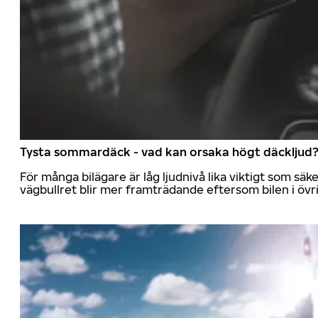
Tysta sommardäck - vad kan orsaka högt däckljud
För många bilägare är låg ljudnivå lika viktigt som sä
vägbullret blir mer framträdande eftersom bilen i övrig