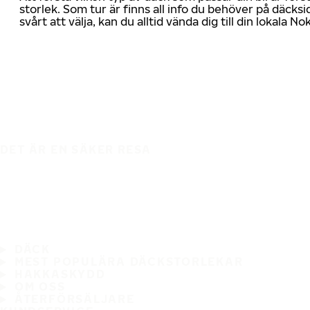
storlek. Som tur är finns all info du behöver på däcksid
svårt att välja, kan du alltid vända dig till din lokala N
DET ÄR EN SÄKER RESA
DÄCK
MEST POPULÄRA DÄCKSTORLEKAR
HAKKASKYDD
OM OSS
ÅTERFÖRSÄLJARE