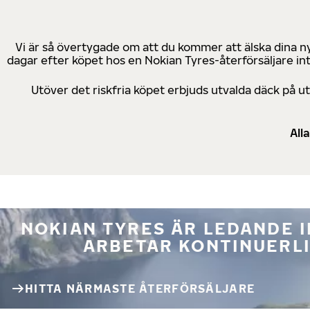
Vi är så övertygade om att du kommer att älska dina n
dagar efter köpet hos en Nokian Tyres-återförsäljare in
Utöver det riskfria köpet erbjuds utvalda däck på 
All
NOKIAN TYRES ÄR LEDANDE 
ARBETAR KONTINUERLI
HITTA NÄRMASTE ÅTERFÖRSÄLJARE