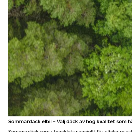
Sommardäck elbil – Välj däck av hög kvalitet som hå
Sommardäck som utvecklats speciellt för elbilar mins