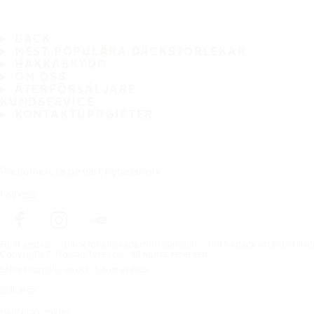
DÄCK
MEST POPULÄRA DÄCKSTORLEKAR
HAKKASKYDD
OM OSS
ÅTERFÖRSÄLJARE
KUNDSERVICE
KONTAKTUPPGIFTER
Prenumerera på vårt nyhetsbrev
Följ oss
Förstasidan
Däck för alla väderförhållanden
Hitta däck efter biltillv
Copyright © Nokian Tyres plc. All rights reserved.
Sekretesspolicies och tjänstevillkor
Sidkarta
Hantera cookies