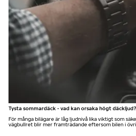
Tysta sommardäck - vad kan orsaka högt däckljud
För många bilägare är låg ljudnivå lika viktigt som sä
vägbullret blir mer framträdande eftersom bilen i övrig