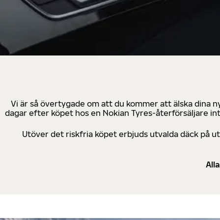
Vi är så övertygade om att du kommer att älska dina n
dagar efter köpet hos en Nokian Tyres-återförsäljare in
Utöver det riskfria köpet erbjuds utvalda däck på 
All