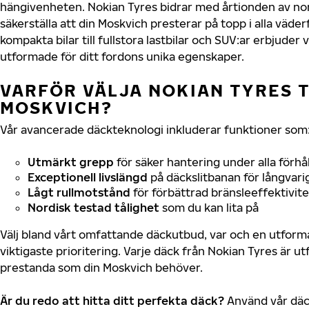
hängivenheten. Nokian Tyres bidrar med årtionden av nord
säkerställa att din Moskvich presterar på topp i alla väde
kompakta bilar till fullstora lastbilar och SUV:ar erbjude
utformade för ditt fordons unika egenskaper.
VARFÖR VÄLJA NOKIAN TYRES T
MOSKVICH?
Vår avancerade däckteknologi inkluderar funktioner som
Utmärkt grepp
för säker hantering under alla förhå
Exceptionell livslängd
på däckslitbanan för långvari
Lågt rullmotstånd
för förbättrad bränsleeffektivite
Nordisk testad tålighet
som du kan lita på
Välj bland vårt omfattande däckutbud, var och en utfor
viktigaste prioritering. Varje däck från Nokian Tyres är u
prestanda som din Moskvich behöver.
Är du redo att hitta ditt perfekta däck?
Använd vår däck