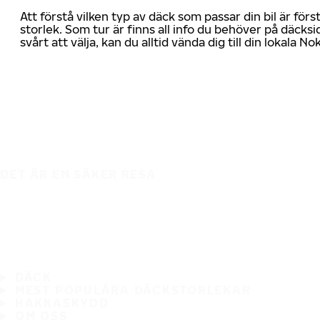
Att förstå vilken typ av däck som passar din bil är för
storlek. Som tur är finns all info du behöver på däcksid
svårt att välja, kan du alltid vända dig till din lokala N
DET ÄR EN SÄKER RESA
DÄCK
MEST POPULÄRA DÄCKSTORLEKAR
HAKKASKYDD
OM OSS