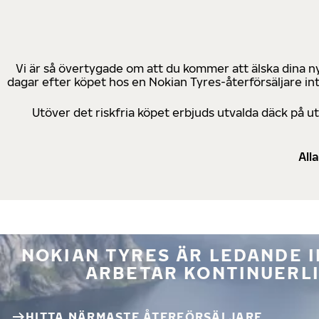
Vi är så övertygade om att du kommer att älska dina n
dagar efter köpet hos en Nokian Tyres-återförsäljare in
Utöver det riskfria köpet erbjuds utvalda däck på 
All
NOKIAN TYRES ÄR LEDANDE 
ARBETAR KONTINUERLI
HITTA NÄRMASTE ÅTERFÖRSÄLJARE