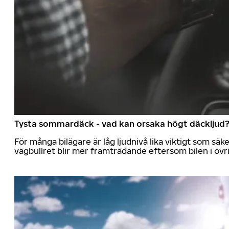
Tysta sommardäck - vad kan orsaka högt däckljud
För många bilägare är låg ljudnivå lika viktigt som sä
vägbullret blir mer framträdande eftersom bilen i övrig