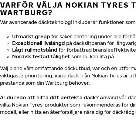
VARFÖR VÄLJA NOKIAN TYRES T
WARTBURG?
Vår avancerade däckteknologi inkluderar funktioner som
Utmärkt grepp
för säker hantering under alla förhå
Exceptionell livslängd
på däckslitbanan för långvari
Lågt rullmotstånd
för förbättrad bränsleeffektivite
Nordisk testad tålighet
som du kan lita på
Välj bland vårt omfattande däckutbud, var och en utfor
viktigaste prioritering. Varje däck från Nokian Tyres är u
prestanda som din Wartburg behöver.
Är du redo att hitta ditt perfekta däck?
Använd vår däck
vilka Nokian Tyres-produkter som rekommenderas för din
modell, eller hitta en återförsäljare nära dig för däckrådg