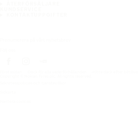
ÅTERFÖRSÄLJARE
KUNDSERVICE
KONTAKTUPPGIFTER
Prenumerera på vårt nyhetsbrev
Följ oss
Förstasidan
Däck för alla väderförhållanden
Hitta däck efter biltillv
Copyright © Nokian Tyres plc. All rights reserved.
Sekretesspolicies och tjänstevillkor
Sidkarta
Hantera cookies