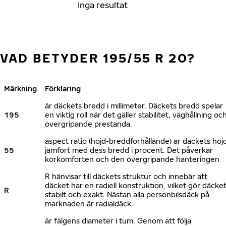
Inga resultat
VAD BETYDER 195/55 R 20?
Märkning
Förklaring
är däckets bredd i millimeter. Däckets bredd spelar
195
en viktig roll när det gäller stabilitet, väghållning oc
övergripande prestanda.
aspect ratio (höjd-breddförhållande) är däckets höj
55
jämfört med dess bredd i procent. Det påverkar
körkomforten och den övergripande hanteringen
R hänvisar till däckets struktur och innebär att
däcket har en radiell konstruktion, vilket gör däcke
R
stabilt och exakt. Nästan alla personbilsdäck på
marknaden är radialdäck.
är fälgens diameter i tum. Genom att följa