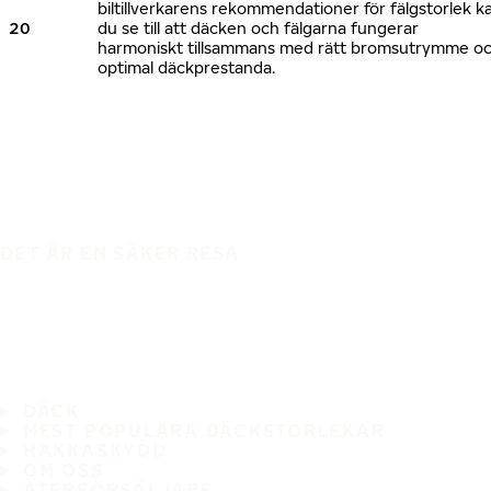
biltillverkarens rekommendationer för fälgstorlek k
20
du se till att däcken och fälgarna fungerar
harmoniskt tillsammans med rätt bromsutrymme o
optimal däckprestanda.
DET ÄR EN SÄKER RESA
DÄCK
MEST POPULÄRA DÄCKSTORLEKAR
HAKKASKYDD
OM OSS
ÅTERFÖRSÄLJARE