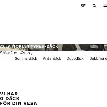
Hoppa till huvudinnehåll
SE
Hem
ALLA NOKIAN TYRES-DÄCK
195/55R20 ALLA DÄCK
Sök efter säsong:
Alla
Sommardäck
Vinterdäck
Dubbdäck
Dubbfria 
VI HAR
FÖ
0 DÄCK
FÖR DIN RESA