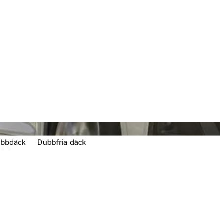
CK
bbdäck
Dubbfria däck