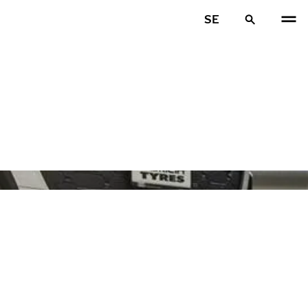
SE
FÖR
N