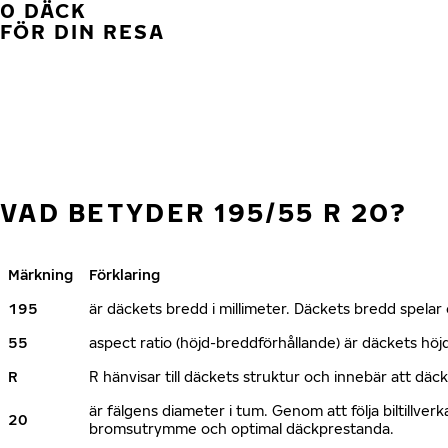
0 DÄCK
FÖR DIN RESA
VAD BETYDER 195/55 R 20?
Märkning
Förklaring
195
är däckets bredd i millimeter. Däckets bredd spelar e
55
aspect ratio (höjd-breddförhållande) är däckets h
R
R hänvisar till däckets struktur och innebär att däc
är fälgens diameter i tum. Genom att följa biltillv
20
bromsutrymme och optimal däckprestanda.