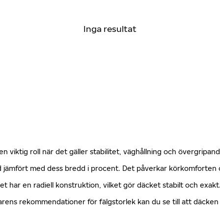
Inga resultat
n viktig roll när det gäller stabilitet, väghållning och övergripa
öjd jämfört med dess bredd i procent. Det påverkar körkomforte
ket har en radiell konstruktion, vilket gör däcket stabilt och exa
erkarens rekommendationer för fälgstorlek kan du se till att däck