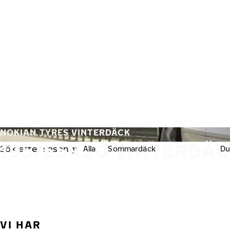
Hoppa till huvudinnehåll
Hem
NOKIAN TYRES VINTERDÄCK
195/55R20 VINTERDÄ
Sök efter säsong:
Alla
Sommardäck
Vinterdäck
Du
VI HAR