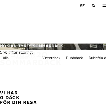
Hoppa till huvudinnehåll
SE
Hem
NOKIAN TYRES SOMMARDÄCK
275/65R20
Sök efter säsong:
Alla
Sommardäck
Vinterdäck
Dubbdäck
Dubbfria 
SOMMARDÄCK
VI HAR
FÖ
0 DÄCK
FÖR DIN RESA