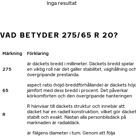
Inga resultat
VAD BETYDER 275/65 R 20?
Märkning
Förklaring
är däckets bredd i millimeter. Däckets bredd spelar
275
en viktig roll när det gäller stabilitet, väghållning oc
övergripande prestanda.
aspect ratio (höjd-breddförhållande) är däckets höj
65
jämfört med dess bredd i procent. Det påverkar
körkomforten och den övergripande hanteringen
R hänvisar till däckets struktur och innebär att
däcket har en radiell konstruktion, vilket gör däcke
R
stabilt och exakt. Nästan alla personbilsdäck på
marknaden är radialdäck.
är fälgens diameter i tum. Genom att följa