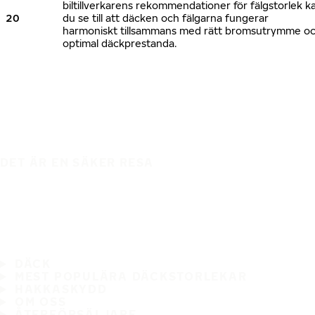
biltillverkarens rekommendationer för fälgstorlek k
20
du se till att däcken och fälgarna fungerar
harmoniskt tillsammans med rätt bromsutrymme o
optimal däckprestanda.
DET ÄR EN SÄKER RESA
DÄCK
MEST POPULÄRA DÄCKSTORLEKAR
HAKKASKYDD
OM OSS
ÅTERFÖRSÄLJARE