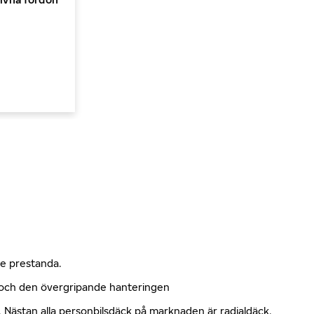
nde prestanda.
n och den övergripande hanteringen
kt. Nästan alla personbilsdäck på marknaden är radialdäck.