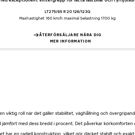
LT275/65 R 20 126/123Q
Maxhastighet 160 km/h
maximal belastning 1700 kg
ÅTERFÖRSÄLJARE NÄRA DIG
MER INFORMATION
n viktig roll när det gäller stabilitet, väghållning och övergripa
öjd jämfört med dess bredd i procent. Det påverkar körkomforte
ket har en radiell konstruktion, vilket gör däcket stabilt och exa