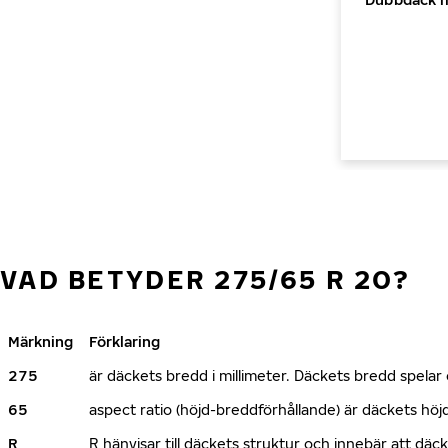
VAD BETYDER 275/65 R 20?
Märkning
Förklaring
275
är däckets bredd i millimeter. Däckets bredd spelar e
65
aspect ratio (höjd-breddförhållande) är däckets h
R
R hänvisar till däckets struktur och innebär att däc