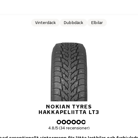
Vinterdäck
Dubbdäck
Elbilar
NOKIAN TYRES
HAKKAPELIITTA LT3
Övergripande betyg
4.8/5 (34 recensioner)
d exceptionellt vintergrepp för lätta lastbilar och fyrhjulsd