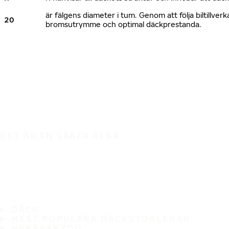
är fälgens diameter i tum. Genom att följa biltillv
20
bromsutrymme och optimal däckprestanda.
DET ÄR EN SÄKER RESA
DÄCK
MEST POPULÄRA DÄCKSTORLEKAR
HAKKASKYDD