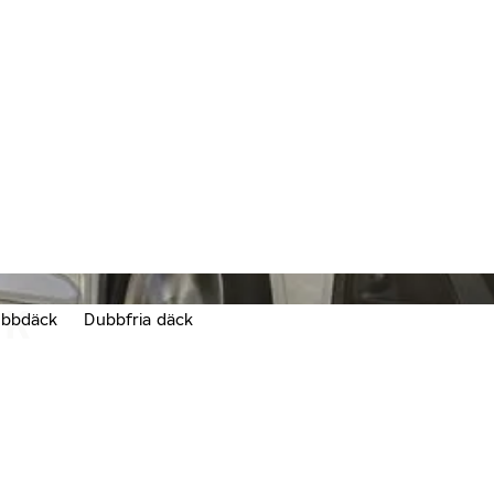
CK
bbdäck
Dubbfria däck