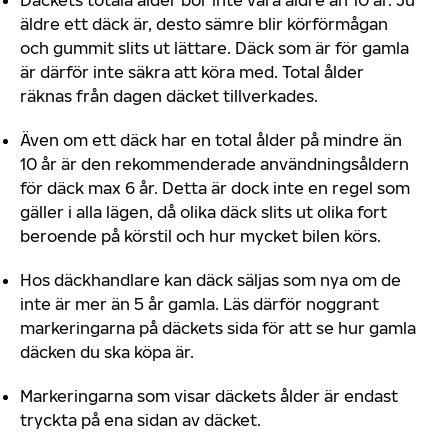
Däckets totala ålder bör inte vara äldre än 10 år. Ju
äldre ett däck är, desto sämre blir körförmågan
och gummit slits ut lättare. Däck som är för gamla
är därför inte säkra att köra med. Total ålder
räknas från dagen däcket tillverkades.
Även om ett däck har en total ålder på mindre än
10 år är den rekommenderade användningsåldern
för däck max 6 år. Detta är dock inte en regel som
gäller i alla lägen, då olika däck slits ut olika fort
beroende på körstil och hur mycket bilen körs.
Hos däckhandlare kan däck säljas som nya om de
inte är mer än 5 år gamla. Läs därför noggrant
markeringarna på däckets sida för att se hur gamla
däcken du ska köpa är.
Markeringarna som visar däckets ålder är endast
tryckta på ena sidan av däcket.