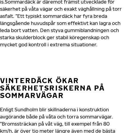
is.Sommardäck är däremot främst utvecklade för
säkerhet på våta vägar och exakt väghållning på torr
asfalt. ”Ett typiskt sommardäck har fyra breda
längsgående huvudspår som effektivt kan lagra och
leda bort vatten. Den styva gummiblandningen och
starka skulderblock ger stabil köregenskap och
mycket god kontroll i extrema situationer.
VINTERDÄCK ÖKAR
SÄKERHETSRISKERNA PÅ
SOMMARVÄGAR
Enligt Sundholm blir skillnaderna i konstruktion
avgörande både på våta och torra sommarvägar.
”Bromssträckan på våt väg, till exempel från 80
km/h, är över tio meter längre även med de bästa