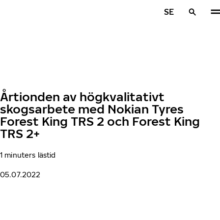
Hoppa till huvudinnehåll
SE
Hem
Årtionden av högkvalitativt
skogsarbete med Nokian Tyres
Forest King TRS 2 och Forest King
TRS 2+
1 minuters lästid
05.07.2022