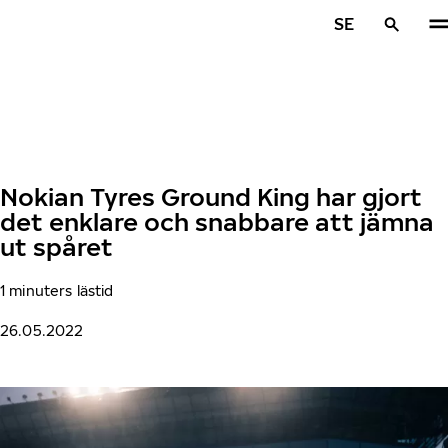
Hoppa till huvudinnehåll
SE
Hem
Nokian Tyres Ground King har gjort
det enklare och snabbare att jämna
ut spåret
1 minuters lästid
26.05.2022