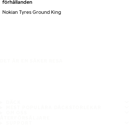
förhållanden
Nokian Tyres Ground King
DET ÄR EN SÄKER RESA
DÄCK
MEST POPULÄRA DÄCKSTORLEKAR
OM OSS
ÅTERFÖRSÄLJARE
SUPPORT