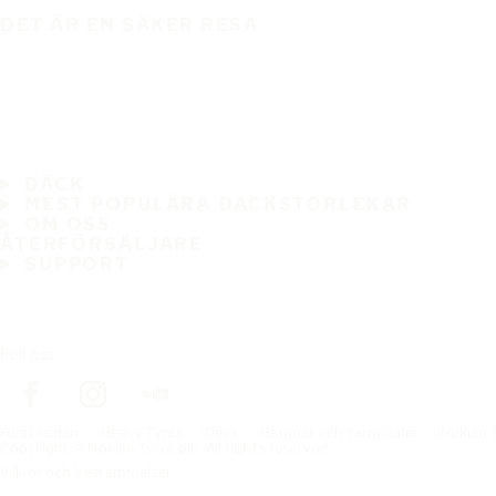
DET ÄR EN SÄKER RESA
DÄCK
MEST POPULÄRA DÄCKSTORLEKAR
OM OSS
ÅTERFÖRSÄLJARE
SUPPORT
Följ oss
Förstasidan
Heavy Tyres
Däck
Hamnar och terminaler
Nokian 
Copyright © Nokian Tyres plc. All rights reserved.
Villkor och bestämmelser