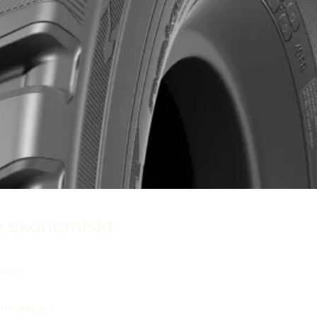
Tillverkade i Finland
Designad i Finlan
ch ekonomiskt
kets
 möjliggör