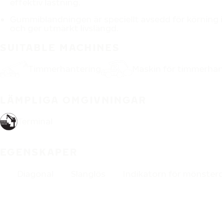
effektiv lastning.
Gummiblandningen är speciellt avsedd för körning
och ger utmärkt livslängd.
SUITABLE MACHINES
Timmerhantering
Maskin för timmerhan
LÄMPLIGA OMGIVNINGAR
Terminal
EGENSKAPER
Diagonal
Slanglös
Indikatorn för mönster