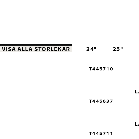
VISA ALLA STORLEKAR
24"
25"
T445710
L
T445637
L
T445711