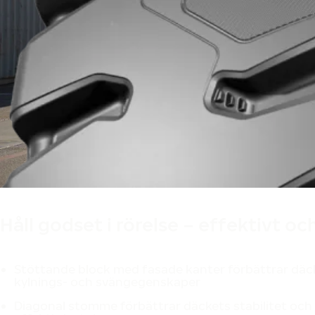
Håll godset i rörelse – effektivt o
Stöttande block med fasade kanter förbättrar däc
kylnings- och svängegenskaper
Diagonal stomme förbättrar däckets stabilitet och