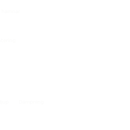
 i hamnar
tering
djup
Dämpning