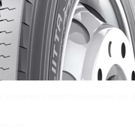
Designad i Finland
ör krävande vinterförhållanden vid 
design ger