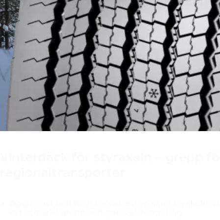
Vinterdäck för styraxeln – grepp f
regionaltransporter
Aggressivt och högt mönsterdjup samt ny skulder
ett utmärkt grepp och god självrengöring.