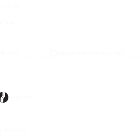
 effektiv
ing av
sbussar
Långdistanstransporter
Regionalt
nutkastare