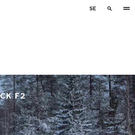
SE
CK F2