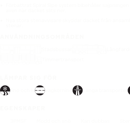
Förbättrat Spiral Sipe system bibehåller sajpningen
även när däcket slits ner.
Nya stora stenavvisare skyddar däcket från ansaml
stenar.
ANVÄNDNINGSOMRÅDEN
Stadsbussar
Långfärd
Timmertransport
LÄMPAR SIG FÖR
Snö och is
Vägkörning
Länga transporter
EGENSKAPER
3PMSF
Modd och snö
Kan dubbas
Ste