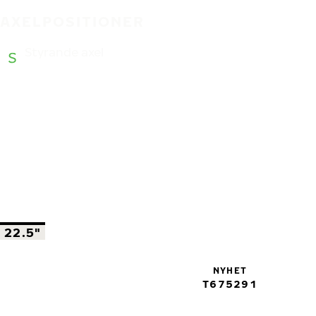
AXELPOSITIONER
Styrande axel
22.5"
NYHET
T675291