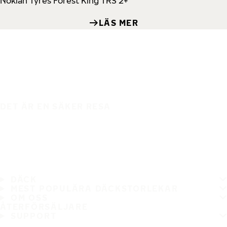
Nokian Tyres Forest King TRS 2+
LÄS MER
DET ÄR EN SÄKER RESA
DÄCK
MEST POPULÄRA DÄCKSTORLEKAR
OM OSS
ÅTERFÖRSÄLJARE
SUPPORT