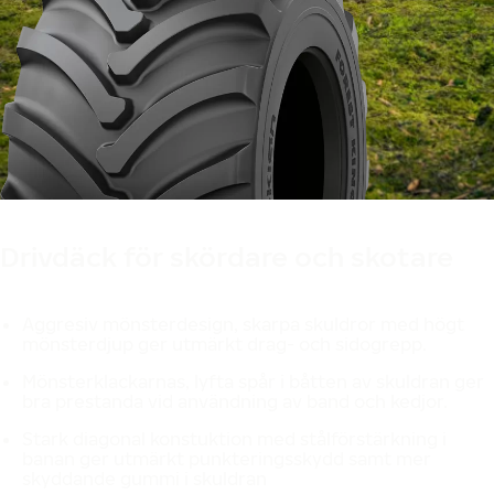
Tillverkade i Finland
Designad i Finland
Drivdäck för skördare och skotare
Aggresiv mönsterdesign, skarpa skuldror med högt
mönsterdjup ger utmärkt drag- och sidogrepp.
Mönsterklackarnas, lyfta spår i båtten av skuldran ger
bra prestanda vid användning av band och kedjor.
Stark diagonal konstuktion med stålförstärkning i
banan ger utmärkt punkteringsskydd samt mer
skyddande gummi i skuldran