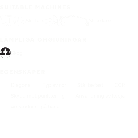
SUITABLE MACHINES
Skotare
Skördare
LÄMPLIGA OMGIVNINGAR
Skog
EGENSKAPER
Diagonal
Typ av rör
Stål befäst
CCR
Skydd mot punktering
Användning av kedja
Användning på bana