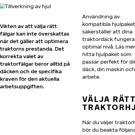
Användning av
kompatibla hjulpake
Vikten av att välja rätt
säkerställer att dina
fälgar kan inte överskattas
traktordäck fungera
när det gäller att optimera
optimal nivå. Läs me
traktorns prestanda. Det
hitta hjulpaket som
korrekta valet av
passar perfekt för d
traktorfälgar beror alltid på
däck, din maskin och
däcken och de specifika
arbete.
kraven för den aktuella
arbetsuppgiften.
VÄLJA RÄT
TRAKTORH
När du väljer traktor
bör du beakta följan