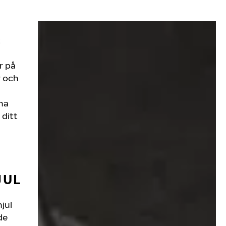
t
r på
r och
ina
 ditt
T
JUL
hjul
de