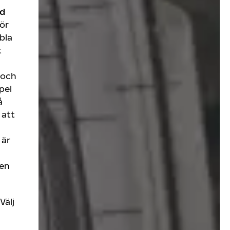
ed
bör
bla
t
 och
pel
å
 att
 är
ken
Välj