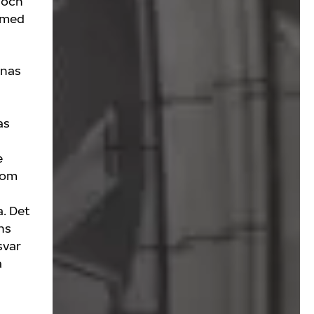
 och
 med
knas
as
e
som
. Det
ns
svar
a