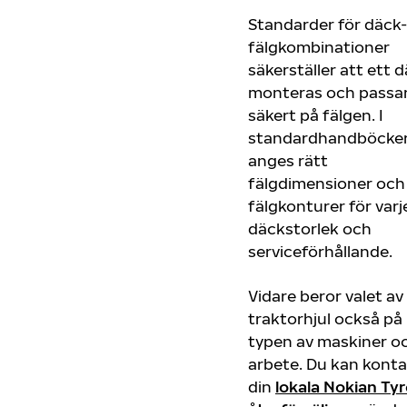
Standarder för däck
fälgkombinationer
säkerställer att ett 
monteras och passa
säkert på fälgen. I
standardhandböcke
anges rätt
fälgdimensioner och 
fälgkonturer för varj
däckstorlek och
serviceförhållande.
Vidare beror valet av
traktorhjul också på
typen av maskiner o
arbete. Du kan kont
din
lokala Nokian Ty