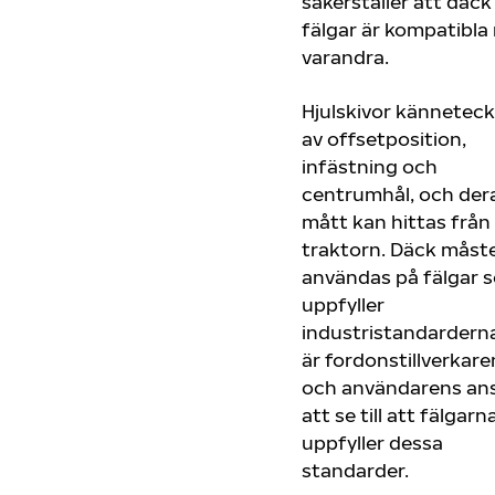
säkerställer att däck
fälgar är kompatibla
varandra.
Hjulskivor kännetec
av offsetposition,
infästning och
centrumhål, och der
mått kan hittas från
traktorn. Däck måst
användas på fälgar 
uppfyller
industristandarderna
är fordonstillverkare
och användarens an
att se till att fälgarn
uppfyller dessa
standarder.