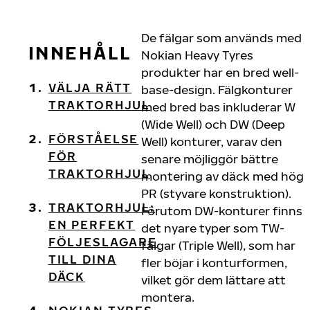
De fälgar som används med
INNEHÅLL
Nokian Heavy Tyres
produkter har en bred well-
VÄLJA RÄTT
base-design. Fälgkonturer
TRAKTORHJUL
med bred bas inkluderar W
(Wide Well) och DW (Deep
FÖRSTÅELSE
Well) konturer, varav den
FÖR
senare möjliggör bättre
TRAKTORHJUL
montering av däck med hög
PR (styvare konstruktion).
TRAKTORHJUL:
Förutom DW-konturer finns
EN PERFEKT
det nyare typer som TW-
FÖLJESLAGARE
fälgar (Triple Well), som har
TILL DINA
fler böjar i konturformen,
DÄCK
vilket gör dem lättare att
montera.