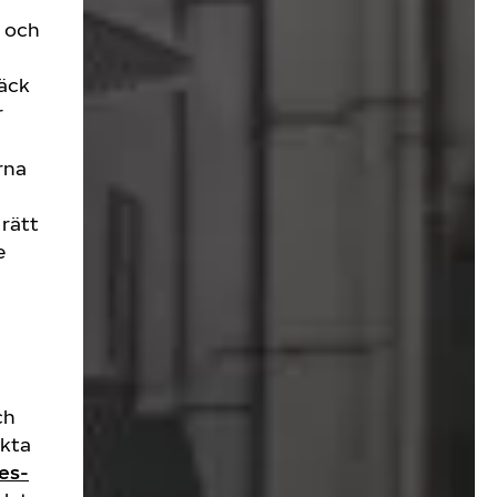
- och
däck
r
rna
rätt
e
ch
akta
res-