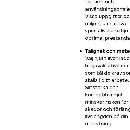
terräng och
användningsområ
Vissa uppgifter o
miljöer kan kräva
specialiserade hjul
optimal prestanda
Tålighet och mater
Välj hjul tillverkade
högkvalitativa mat
som tål de krav s
ställs i ditt arbete.
Slitstarka och
kompatibla hjul
minskar risken för
skador och förlän
livslängden på din
utrustning.