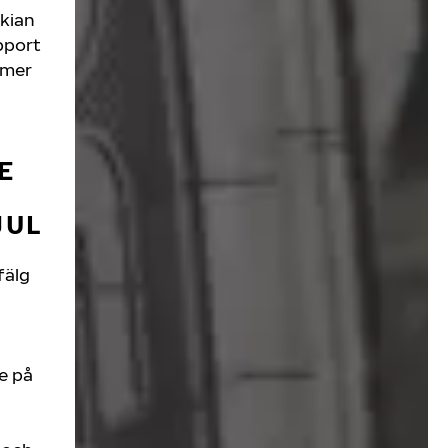
okian
upport
mmer
E
JUL
fälg
de på