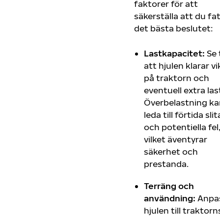
faktorer för att
säkerställa att du fa
det bästa beslutet:
Lastkapacitet:
Se t
att hjulen klarar v
på traktorn och
eventuell extra las
Överbelastning ka
leda till förtida sli
och potentiella fel
vilket äventyrar
säkerhet och
prestanda.
Terräng och
användning:
Anpa
hjulen till traktorn