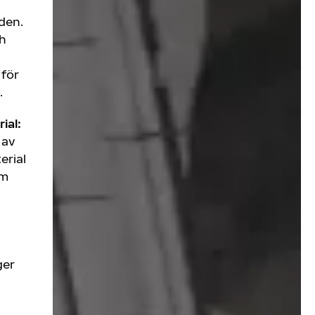
den.
ch
 för
.
ial:
 av
erial
om
ger