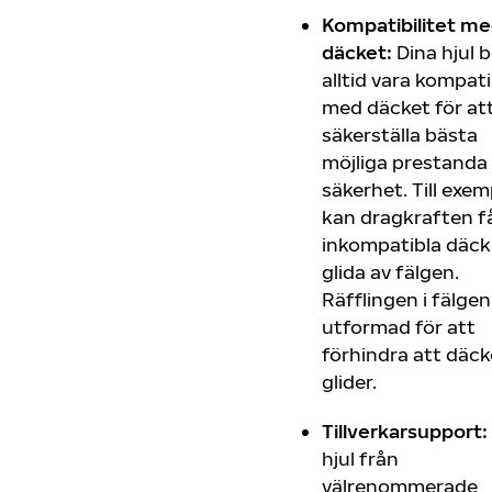
Kompatibilitet m
däcket:
Dina hjul 
alltid vara kompati
med däcket för at
säkerställa bästa
möjliga prestanda
säkerhet. Till exem
kan dragkraften f
inkompatibla däck
glida av fälgen.
Räfflingen i fälgen
utformad för att
förhindra att däc
glider.
Tillverkarsupport:
hjul från
välrenommerade