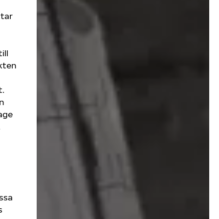
ttar
ill
ikten
t.
n
tage
,
ssa
s