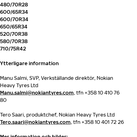
480/70R28
600/65R34
600/70R34
650/65R34
520/70R38
580/70R38
710/75R42
Ytterligare information
Manu Salmi, SVP, Verkställande direktör, Nokian
Heavy Tyres Ltd
Manu.salmi@nokiantyres.com
, tfn +358 10 410 76
80
Tero Saari, produktchef, Nokian Heavy Tyres Ltd
Tero.saari@nokiantyres.com
, tfn +358 10 401 72 26
Mer information och bilder: