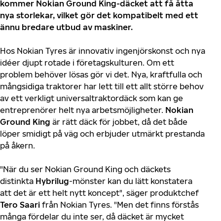
kommer Nokian Ground King-däcket att få åtta
nya storlekar, vilket gör det kompatibelt med ett
ännu bredare utbud av maskiner.
Hos Nokian Tyres är innovativ ingenjörskonst och nya
idéer djupt rotade i företagskulturen. Om ett
problem behöver lösas gör vi det. Nya, kraftfulla och
mångsidiga traktorer har lett till ett allt större behov
av ett verkligt universaltraktordäck som kan ge
entreprenörer helt nya arbetsmöjligheter.
Nokian
Ground King
är rätt däck för jobbet, då det både
löper smidigt på väg och erbjuder utmärkt prestanda
på åkern.
"När du ser Nokian Ground King och däckets
distinkta
Hybrilug
-mönster kan du lätt konstatera
att det är ett helt nytt koncept", säger produktchef
Tero Saari
från Nokian Tyres. "Men det finns förstås
många fördelar du inte ser, då däcket är mycket