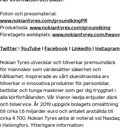
Foton och pressmaterial:
www.nokiantyres.com/groundkingPR
Produktsida:
www.nokiantyres.com/groundking
Företagets webbplats:
www.nokiantyres.com/heavy
Twitter
I
YouTube
I
Facebook
I
LinkedIn
I
Instagram
Nokian Tyres utvecklar och tillverkar premiumdäck
för människor som värdesätter säkerhet och
hållbarhet. Inspirerade av vårt skandinaviska arv
tillverkar vi innovativa produkter för personbilar,
lastbilar och tunga maskiner som ger dig trygghet i
alla körförhållanden. Vår Vianor-kedja erbjuder däck
och bilservice. År 2019 uppgick bolagets omsättning
till cirka 1,6 miljarder euro och antalet anställda till
cirka 4 700. Nokian Tyres aktie är noterat vid Nasdaq
i Helsingfors. Ytterligare information: