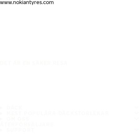
www.nokiantyres.com
DET ÄR EN SÄKER RESA
DÄCK
MEST POPULÄRA DÄCKSTORLEKAR
OM OSS
ÅTERFÖRSÄLJARE
SUPPORT