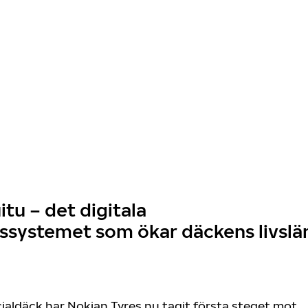
itu – det digitala
ssystemet som ökar däckens livsl
aldäck har Nokian Tyres nu tagit första steget mot