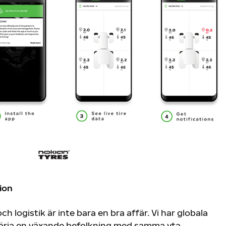
ion
ch logistik är inte bara en bra affär. Vi har globala
örja en växande befolkning med samma yta