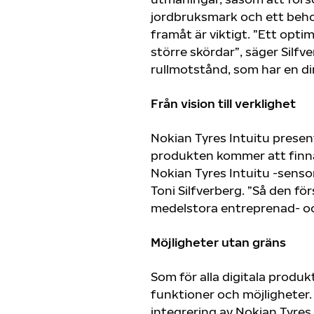
jordbruksmark och ett behov
framåt är viktigt. ”Ett opt
större skördar”, säger Silfve
rullmotstånd, som har en di
Från vision till verklighet
Nokian Tyres Intuitu prese
produkten kommer att finnas
Nokian Tyres Intuitu -sensor
Toni Silfverberg. ”Så den f
medelstora entreprenad- oc
Möjligheter utan gräns
Som för alla digitala produk
funktioner och möjligheter.
integrering av Nokian Tyre