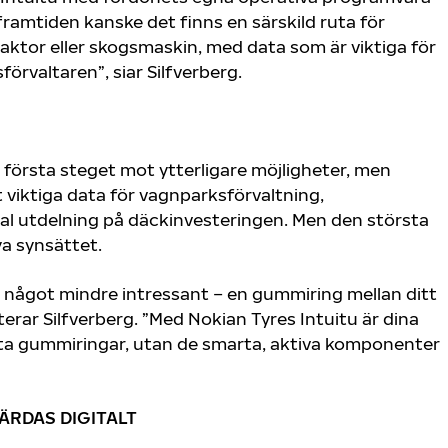
”I framtiden kanske det finns en särskild ruta för
aktor eller skogsmaskin, med data som är viktiga för
örvaltaren”, siar Silfverberg.
 första steget mot ytterligare möjligheter, men
 viktiga data för vagnparksförvaltning,
l utdelning på däckinvesteringen. Men den största
a synsättet.
något mindre intressant – en gummiring mellan ditt
rar Silfverberg. ”Med Nokian Tyres Intuitu är dina
nta gummiringar, utan de smarta, aktiva komponenter
FÄRDAS DIGITALT