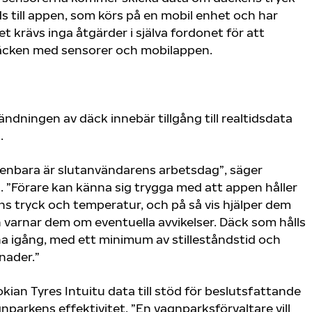
 till appen, som körs på en mobil enhet och har
 krävs inga åtgärder i själva fordonet för att
äcken med sensorer och mobilappen.
dningen av däck innebär tillgång till realtidsdata
.
enbara är slutanvändarens arbetsdag”, säger
. ”Förare kan känna sig trygga med att appen håller
 tryck och temperatur, och på så vis hjälper dem
varnar dem om eventuella avvikelser. Däck som hålls
rna igång, med ett minimum av stilleståndstid och
nader.”
kian Tyres Intuitu data till stöd för beslutsfattande
nparkens effektivitet. ”En vagnparksförvaltare vill