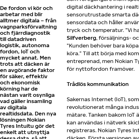
digital däckhantering i realt
De fordon vi kör och
arbetar med blir
sensorutrustade smarta dä
alltmer digitala – från
sensordata och håller anvä
vagnparksförvaltning
tryck och temperatur. ”Vi h
och fjärrdiagnostik
Silfverberg
, försäljnings- 
till datadriven
logistik, autonoma
”Kunden behöver bara köpa 
fordon, IoT och
köra.” Till att börja med k
mycket annat. Men
entreprenad, men Nokian Tyr
trots att däcken är
för nyttofordon framöver.
en avgörande faktor
för säker, effektiv
och ekonomisk
Trådlös kommunikation
körning har de
nästan varit osynliga
Sakernas Internet (IoT), som
vad gäller insamling
revolutionerat många indus
av digitala
realtidsdata. Den nya
mätare. Tanken bakom IoT ä
lösningen Nokian
kan användas i nätverk skic
Tyres Intuitu
gör det
registreras. Nokian Tyres In
enkelt att utnyttja
däcken. Första versionen a
dessa data, så att