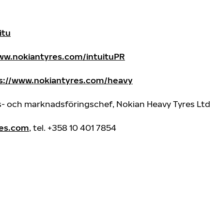
itu
w.nokiantyres.com/intuituPR
s://www.nokiantyres.com/heavy
ngs- och marknadsföringschef, Nokian Heavy Tyres Ltd
res.com
, tel. +358 10 401 7854