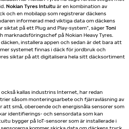
id.
Nokian
Tyres Intuitu
är en kombination av
ck och en mobilapp som registrerar däckens
ndaren informerad med viktiga data om däckens
ar siktat på ett Plug and Play-system”, säger
Toni
och marknadsföringschef på Nokian Heavy Tyres.
däcken, installera appen och sedan är det bara att
ommer systemet finnas i däck för jordbruk och
es siktar på att digitalisera hela sitt däcksortiment
 också kallas industrins Internet, har redan
trier såsom monteringsarbete och fjärravläsning av
r att små, oberoende och energisnåla sensorer som
kar identifierings- och sensordata som kan
tuitu bygger på IoT-sensorer som är installerade i
v sensorerna kommer skicka data om däckens tryck