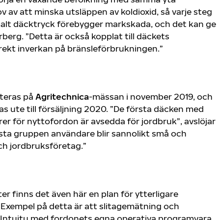
 av att minska utsläppen av koldioxid, så varje steg
imalt däcktryck förebygger markskada, och det kan ge
rberg. ”Detta är också kopplat till däckets
rekt inverkan på bränsleförbrukningen.”
nteras på
Agritechnica
-mässan i november 2019, och
 ute till försäljning 2020. ”De första däcken med
er för nyttofordon är avsedda för jordbruk”, avslöjar
örsta gruppen användare blir sannolikt små och
h jordbruksföretag.”
ter finns det även här en plan för ytterligare
 Exempel på detta är att slitagemätning och
s Intuitu med fordonets egna operativa programvara