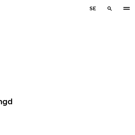
SE
ängd