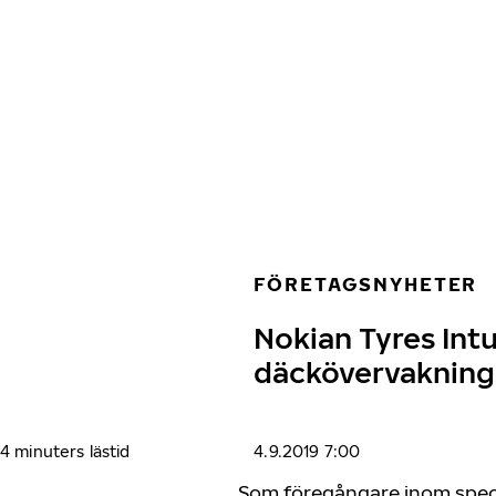
Hoppa till huvudinnehåll
Hem
FÖRETAGSNYHETER
Nokian Tyres Intu
däckövervakning
4 minuters lästid
4.9.2019 7:00
Som föregångare inom speci