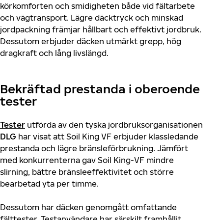
körkomforten och smidigheten både vid fältarbete
och vägtransport. Lägre däcktryck och minskad
jordpackning främjar hållbart och effektivt jordbruk.
Dessutom erbjuder däcken utmärkt grepp, hög
dragkraft och lång livslängd.
Bekräftad prestanda i oberoende
tester
Tester
utförda av den tyska jordbruksorganisationen
DLG
har visat att Soil King VF erbjuder klassledande
prestanda och lägre bränsleförbrukning. Jämfört
med konkurrenterna gav Soil King-VF mindre
slirning, bättre bränsleeffektivitet och större
bearbetad yta per timme.
Dessutom har däcken genomgått omfattande
fälttester. Testanvändare har särskilt framhållit