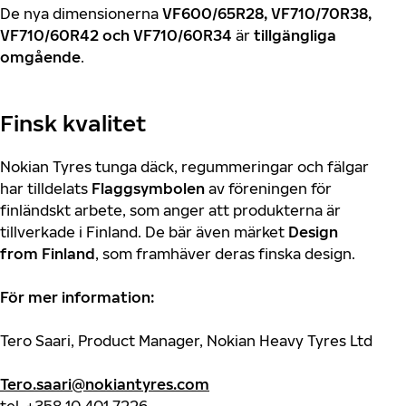
De nya dimensionerna
VF600/65R28, VF710/70R38,
VF710/60R42 och VF710/60R34
är
tillgängliga
omgående
.
Finsk kvalitet
Nokian Tyres tunga däck, regummeringar och fälgar
har tilldelats
Flaggsymbolen
av föreningen för
finländskt arbete, som anger att produkterna är
tillverkade i Finland. De bär även märket
Design
from Finland
, som framhäver deras finska design.
För mer information:
Tero Saari, Product Manager, Nokian Heavy Tyres Ltd
Tero.saari@nokiantyres.com