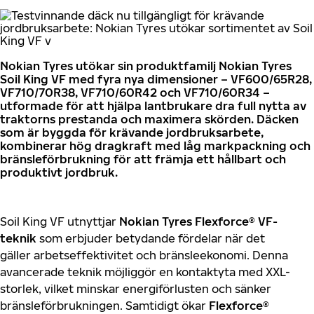
Nokian Tyres utökar sin produktfamilj Nokian Tyres
Soil
King VF med fyra nya dimensioner – VF600/65R28,
VF710/70R38, VF710/60R42 och VF710/60R34 –
utformade för att hjälpa lantbrukare dra full nytta av
traktorns prestanda och maximera skörden. Däcken
som är byggda för krävande jordbruksarbete,
kombinerar hög dragkraft med låg markpackning och
bränsleförbrukning för att främja ett hållbart och
produktivt jordbruk.
Soil King VF utnyttjar
Nokian Tyres Flexforce® VF-
teknik
som erbjuder betydande fördelar när det
gäller arbetseffektivitet och bränsleekonomi. Denna
avancerade teknik möjliggör en kontaktyta med XXL-
storlek, vilket minskar energiförlusten och sänker
bränsleförbrukningen. Samtidigt ökar
Flexforce®