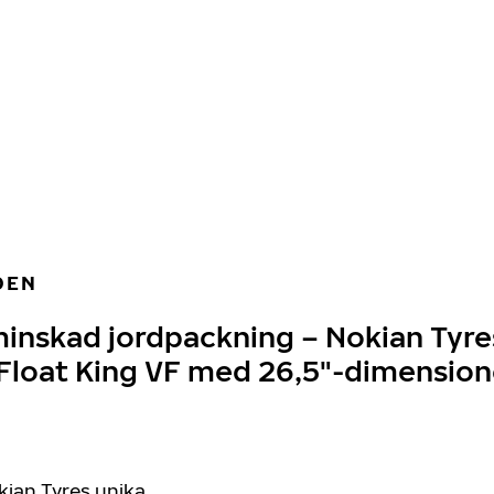
DEN
inskad jordpackning – Nokian Tyre
Float King VF med 26,5"-dimension
kian Tyres unika