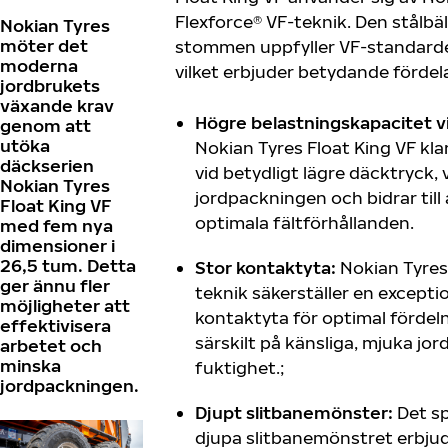
Flexforce® VF-teknik. Den stålbäl
Nokian Tyres
möter det
stommen uppfyller VF-standarden
moderna
vilket erbjuder betydande fördela
jordbrukets
växande krav
Högre belastningskapacitet vi
genom att
utöka
Nokian Tyres Float King VF kla
däckserien
vid betydligt lägre däcktryck, 
Nokian Tyres
jordpackningen och bidrar till 
Float King VF
optimala fältförhållanden.
med fem nya
dimensioner i
26,5 tum. Detta
Stor kontaktyta:
Nokian Tyres
ger ännu fler
teknik säkerställer en excepti
möjligheter att
kontaktyta för optimal fördel
effektivisera
särskilt på känsliga, mjuka jo
arbetet och
minska
fuktighet.;
jordpackningen.
Djupt slitbanemönster:
Det s
djupa slitbanemönstret erbjuder