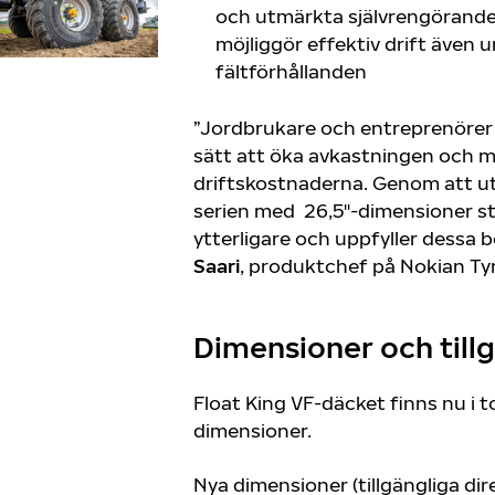
och utmärkta självrengörande 
möjliggör effektiv drift även
fältförhållanden
”Jordbrukare och entreprenörer 
sätt att öka avkastningen och 
driftskostnaderna. Genom att ut
serien med 26,5"-dimensioner st
ytterligare och uppfyller dessa 
Saari
, produktchef på Nokian Ty
Dimensioner och till
Float King VF-däcket finns nu i to
dimensioner.
Nya dimensioner (tillgängliga di