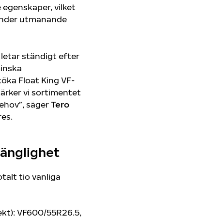
egenskaper, vilket
 under utmanande
letar ständigt efter
minska
öka Float King VF-
ärker vi sortimentet
behov”, säger
Tero
res.
gänglighet
talt tio vanliga
rekt): VF600/55R26.5,