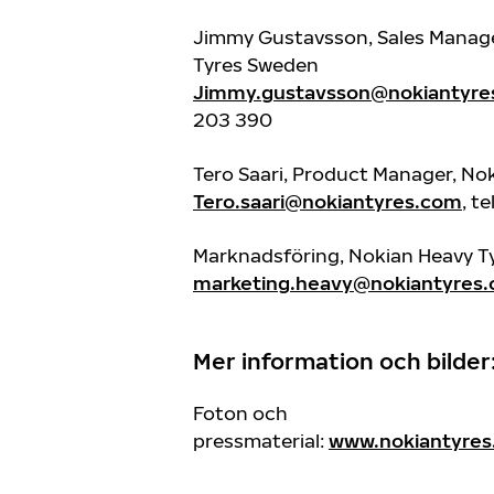
Jimmy Gustavsson, Sales Manage
Tyres Sweden
Jimmy.gustavsson@nokiantyre
203 390
Tero Saari, Product Manager, No
Tero.saari@nokiantyres.com
, t
Marknadsföring, Nokian Heavy T
marketing.heavy@nokiantyres
Mer information och bilde
Foton och
pressmaterial:
www.nokiantyres