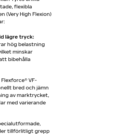
tade, flexibla
 (Very High Flexion)
r:
d lägre tryck:
rar hög belastning
vilket minskar
att bibehålla
 Flexforce® VF-
onellt bred och jämn
ning av marktrycket,
rdar med varierande
pecialutformade,
 tillförlitligt grepp