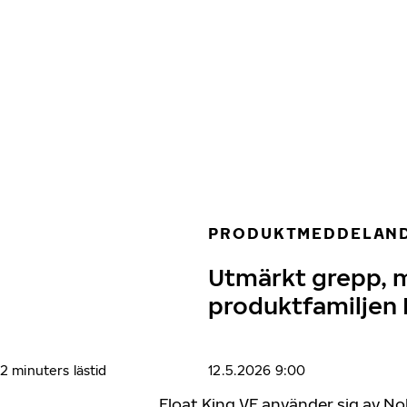
Hoppa till huvudinnehåll
Hem
PRODUKTMEDDELAN
Utmärkt grepp, m
produktfamiljen 
2 minuters lästid
12.5.2026 9:00
Float King VF använder sig av No