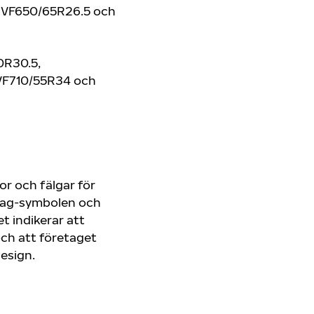
 VF650/65R26.5 och
0R30.5,
VF710/55R34 och
or och fälgar för
Flag-symbolen och
t indikerar att
och att företaget
design.