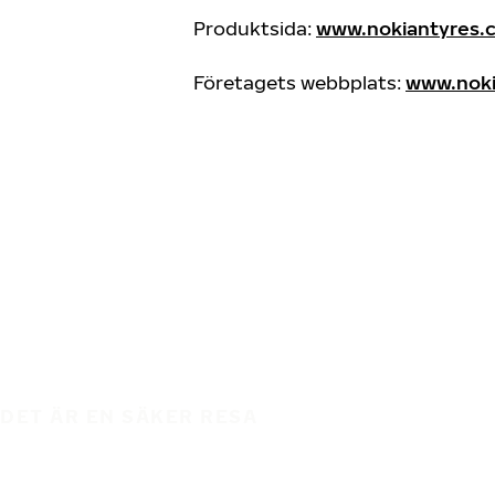
Produktsida:
www.nokiantyres.c
Företagets webbplats:
www.noki
DET ÄR EN SÄKER RESA