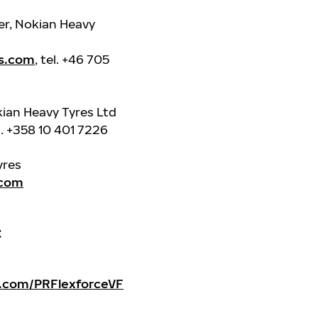
r, Nokian Heavy
s.com
, tel. +46 705
kian Heavy Tyres Ltd
el. +358 10 401 7226
yres
.com
r:
.com/PRFlexforceVF