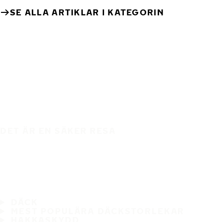
SE ALLA ARTIKLAR I KATEGORIN
DET ÄR EN SÄKER RESA
DÄCK
MEST POPULÄRA DÄCKSTORLEKAR
HAKKASKYDD