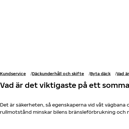
Hoppa till huvudinnehåll
Hem
Kundservice
Däckunderhåll och skifte
Byta däck
Vad ä
Vad är det viktigaste på ett somm
Det är säkerheten, så egenskaperna vid våt vägbana o
rullmotstånd minskar bilens bränsleförbrukning och mi