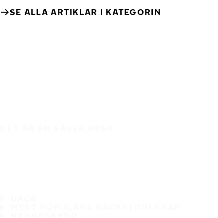
SE ALLA ARTIKLAR I KATEGORIN
DET ÄR EN SÄKER RESA
DÄCK
MEST POPULÄRA DÄCKSTORLEKAR
HAKKASKYDD