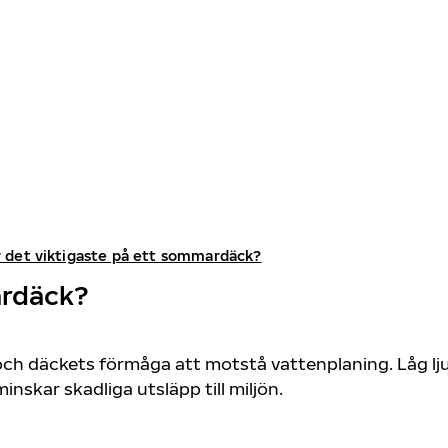
r det viktigaste på ett sommardäck?
ardäck?
ch däckets förmåga att motstå vattenplaning. Låg ljud
nskar skadliga utsläpp till miljön.