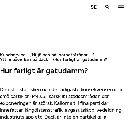
Hoppa till huvudinnehåll
SE
Hem
Kundservice
Miljö och hållbarhetsfrågor
Yttre påverkan på däck
Hur farligt är gatudamm?
Hur farligt är gatudamm?
Den största risken och de farligaste konsekvenserna är
små partiklar (PM2.5), särskilt i stadsområden där
exponeringen är störst. Källorna till fina partiklar
innefattar, långdistanstrafik, avgasutsläpp, vedeldning,
industriutsläpp etc. Däck är inte en partikelkälla.