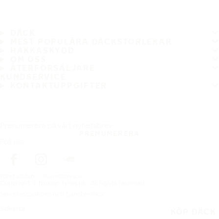
DÄCK
MEST POPULÄRA DÄCKSTORLEKAR
HAKKASKYDD
OM OSS
ÅTERFÖRSÄLJARE
KUNDSERVICE
KONTAKTUPPGIFTER
Prenumerera på vårt nyhetsbrev
PRENUMERERA
Följ oss
Förstasidan
Kundservice
Copyright © Nokian Tyres plc. All rights reserved.
Sekretesspolicies och tjänstevillkor
Sidkarta
KÖP DÄCK