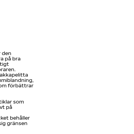
r den
a på bra
tigt
öraren.
akkapelitta
mmiblandning,
om förbättrar
iklar som
vt på
ket behåller
sig gränsen