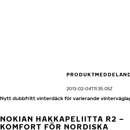
Hoppa till huvudinnehåll
Hem
PRODUKTMEDDELAN
2013-02-04T11:35:05Z
Nytt dubbfritt vinterdäck för varierande vintervägla
NOKIAN HAKKAPELIITTA R2 –
KOMFORT FÖR NORDISKA