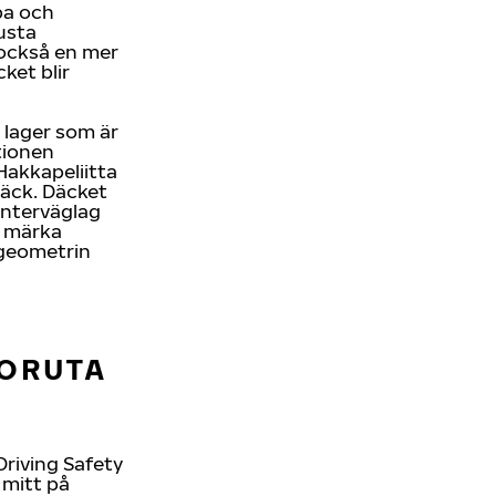
ba och
usta
 också en mer
ket blir
 lager som är
tionen
akkapeliitta
däck. Däcket
interväglag
t märka
rgeometrin
FORUTA
Driving Safety
 mitt på