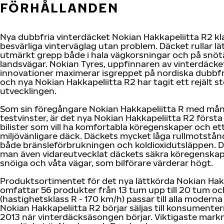
FÖRHÅLLANDEN
Nya dubbfria vinterdäcket Nokian Hakkapeliitta R2 kl
besvärliga vinterväglag utan problem. Däcket rullar lä
utmärkt grepp både i hala vägkorsningar och på snö
landsvägar. Nokian Tyres, uppfinnaren av vinterdäcke
innovationer maximerar isgreppet på nordiska dubbfr
och nya Nokian Hakkapeliitta R2 har tagit ett rejält s
utvecklingen.
Som sin föregångare Nokian Hakkapeliitta R med må
testvinster, är det nya Nokian Hakkapeliitta R2 första 
bilister som vill ha komfortabla köregenskaper och et
miljövänligare däck. Däckets mycket låga rullmotstå
både bränsleförbrukningen och koldioxidutsläppen. 
man även vidareutvecklat däckets säkra köregenskape
snöiga och våta vägar, som bilförare värderar högt.
Produktsortimentet för det nya lättkörda Nokian Hak
omfattar 56 produkter från 13 tum upp till 20 tum o
(hastighetsklass R - 170 km/h) passar till alla moderna 
Nokian Hakkapeliitta R2 börjar säljas till konsumente
2013 när vinterdäcksäsongen börjar. Viktigaste mark