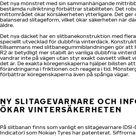
Det nya mönstret med sin sammanhängande mittrib
bestämda rullriktning förbättrar stabiliteten. Det rob
mittområdet ökar körsäkerheten ytterligare. Det ger
balanserad slitageform, vilket ökar säkerheten när däc
äldre.
Det nya däcket har en slitbanekonstruktion med flera
speciellt utvecklad för dubbfria vinterdäck. Konstruk
tillsammans med slitbanegummiblandningen gör att H
R2 är betydligt mer stabilt än vanliga dubbfria vinter
vandrar inte på vägen utan styr exakt oavsett vilket v
det är. De exakta köregenskaperna hjälper bilisten at
förändringarna i friktionen och reagera i tid. Mönste
förbättrar köregenskaperna även på spåriga vägar.
NY SLITAGEVARNARE OCH IN
ÖKAR VINTERSÄKERHETEN
På slitbanan finns som vanligt en slitagevarnare (DSI-
Indicator) som Nokian Tyres har patenterat. Siffrorna