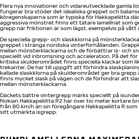
Flera nya innovationer och vidareutvecklade gamla l
fungerar bra stöder det idealiska greppet och balans
köregenskaperna som är typiska för Hakkapeliitta däc
aggressiva mönstret finns ett tätare lamellnät som ge
grepp när friktionen är som lägst, exempelvis på vått 
De speciella grepp- och slaskklorna på mönsterklack
greppet i stränga nordiska vinterförhållanden. Grepp
mellan mönsterklackarna och de förbättrar is- och s
speciellt vid inbromsning och acceleration. På det för
kritiska skulderområdet finns speciella klackar som li
trekanter. De har till uppgift att förhindra slaskplanin
kallade slaskklorna på skulderområdet ger bra grepp 
finns mycket slask på vägen och de förhindrar att sla
mellan mönsterklackarna.
Däckets bättre vintergrepp märks speciellt på isunde
Nokian Hakkapeliitta R2 har över tio meter kortare 
från 80 km/h än sin föregångare Hakkapeliitta R som 
sitt utmärkta isgrepp.