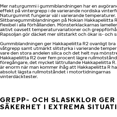
Mer naturgummi i gummiblandningen har en avgörand
effekt på vintergrepp i de varierande nordiska vinter
Naturgummit fungerar väl i varierande temperaturer.
Slitbanegummiblandningen på Nokian Hakkapeliitta R2
flexibel i alla förhållanden. Mönsterklackarnas lamelle
aktivt oavsett temperaturvariationer och greppförhå
Rapsoljan gör däcket mer slitstarkt och ökar is- och 
Gummiblandningen ger Hakkapeliitta R2 ovanligt bra 
våtgrepp samt utmärkt slitstyrka i varierande temper
vare den stora andelen silica och det helt nya mönstr
Hakkapeliitta R2 över fem procent lägre rullmotstånd
föregångare, det mycket lättrullande Hakkapeliitta R
är enorm när man kommer ihåg att Hakkapeliitta R h
absolut lägsta rullmotståndet i motortidningarnas
vinterdäcktester.
GREPP- OCH SLASKKLOR GER
SÄKERHET I EXTREMA SITUAT