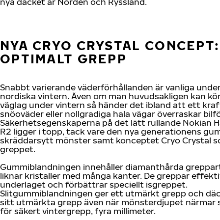
nya däcket är Norden och Ryssland.
NYA CRYO CRYSTAL CONCEPT:
OPTIMALT GREPP
Snabbt varierande väderförhållanden är vanliga unde
nordiska vintern. Även om man huvudsakligen kan kör
väglag under vintern så händer det ibland att ett kraf
snöoväder eller nollgradiga hala vägar överraskar bilf
Säkerhetsegenskaperna på det lätt rullande Nokian H
R2 ligger i topp, tack vare den nya generationens gu
skräddarsytt mönster samt konceptet Cryo Crystal s
greppet.
Gummiblandningen innehåller diamanthårda greppart
liknar kristaller med många kanter. De greppar effekti
underlaget och förbättrar speciellt isgreppet.
Slitgummiblandningen ger ett utmärkt grepp och däc
sitt utmärkta grepp även när mönsterdjupet närmar 
för säkert vintergrepp, fyra millimeter.