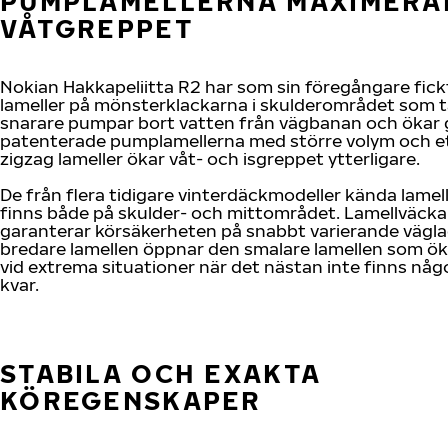
PUMPLAMELLERNA MAXIMERA
VÅTGREPPET
Nokian Hakkapeliitta R2 har som sin föregångare fic
lameller på mönsterklackarna i skulderområdet som tar
snarare pumpar bort vatten från vägbanan och ökar 
patenterade pumplamellerna med större volym och et
zigzag lameller ökar våt- och isgreppet ytterligare.
De från flera tidigare vinterdäckmodeller kända lame
finns både på skulder- och mittområdet. Lamellväck
garanterar körsäkerheten på snabbt varierande vägla
bredare lamellen öppnar den smalare lamellen som ö
vid extrema situationer när det nästan inte finns nå
kvar.
STABILA OCH EXAKTA
KÖREGENSKAPER