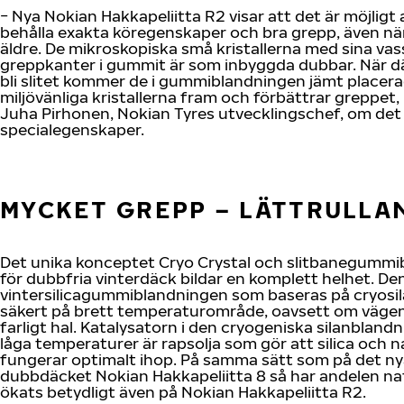
− Nya Nokian Hakkapeliitta R2 visar att det är möjligt
behålla exakta köregenskaper och bra grepp, även när
äldre. De mikroskopiska små kristallerna med sina vas
greppkanter i gummit är som inbyggda dubbar. När d
bli slitet kommer de i gummiblandningen jämt placer
miljövänliga kristallerna fram och förbättrar greppet,
Juha Pirhonen, Nokian Tyres utvecklingschef, om det
specialegenskaper.
MYCKET GREPP – LÄTTRULLA
Det unika konceptet Cryo Crystal och slitbanegumm
för dubbfria vinterdäck bildar en komplett helhet. De
vintersilicagummiblandningen som baseras på cryosi
säkert på brett temperaturområde, oavsett om vägen 
farligt hal. Katalysatorn i den cryogeniska silanbland
låga temperaturer är rapsolja som gör att silica och
fungerar optimalt ihop. På samma sätt som på det n
dubbdäcket Nokian Hakkapeliitta 8 så har andelen 
ökats betydligt även på Nokian Hakkapeliitta R2.