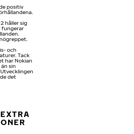
e positiv
förhållandena.
 håller sig
r fungerar
llanden.
snögreppet.
is- och
aturer. Tack
et har Nokian
 än sin
. Utvecklingen
ade det
 EXTRA
IONER