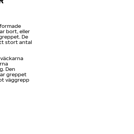
R
kformade
 bort, eller
greppet. De
t stort antal
llväckarna
arna
g. Den
kar greppet
got väggrepp