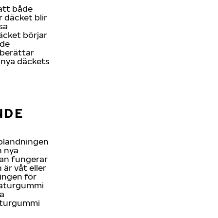
 att både
 däcket blir
sa
äcket börjar
ade
 berättar
 nya däckets
NDE
iblandningen
n nya
lan fungerar
är våt eller
ningen för
 naturgummi
ya
naturgummi