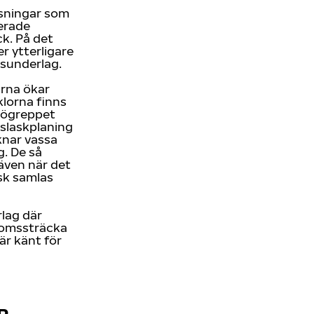
ösningar som
erade
k. På det
r ytterligare
isunderlag.
arna ökar
klorna finns
nögreppet
 slaskplaning
knar vassa
g. De så
även när det
sk samlas
rlag där
bromssträcka
är känt för