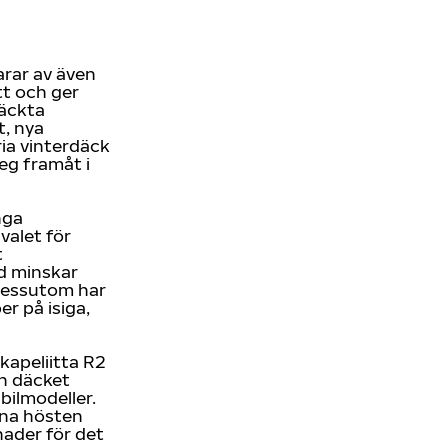
arar av även
tt och ger
täckta
t, nya
ia vinterdäck
teg framåt i
nga
valet för
t
nd minskar
Dessutom har
r på isiga,
kapeliitta R2
ch däcket
bilmodeller.
rna hösten
nader för det