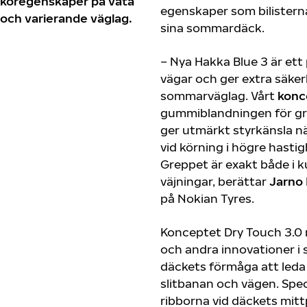
köregenskaper på våta
egenskaper som bilistern
och varierande väglag.
sina sommardäck.
– Nya Hakka Blue 3 är ett
vägar och ger extra säker
sommarväglag. Vårt
konc
gummiblandningen för gr
ger utmärkt styrkänsla nä
vid körning i högre hasti
Greppet är exakt både i k
väjningar, berättar
Jarno 
på Nokian Tyres.
Konceptet Dry Touch 3.0
och andra innovationer i
däckets förmåga att leda
slitbanan och vägen. Spec
ribborna vid däckets mittp