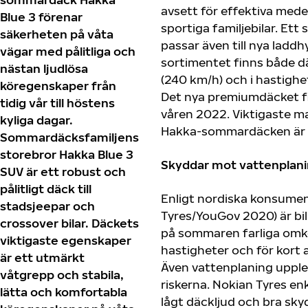
avsett för effektiva mede
Blue 3 förenar
sportiga familjebilar. Ett
säkerheten på våta
passar även till nya laddhy
vägar med pålitliga och
sortimentet finns både dä
nästan ljudlösa
(240 km/h) och i hastighe
köregenskaper från
Det nya premiumdäcket f
tidig vår till höstens
våren 2022. Viktigaste m
kyliga dagar.
Hakka-sommardäcken är 
Sommardäcksfamiljens
storebror Hakka Blue 3
Skyddar mot vattenplani
SUV är ett robust och
pålitligt däck till
Enligt nordiska konsumen
stadsjeepar och
Tyres/YouGov 2020) är bil
crossover bilar. Däckets
på sommaren farliga omkö
viktigaste egenskaper
hastigheter och för kort a
är ett utmärkt
Även vattenplaning upple
våtgrepp och stabila,
riskerna. Nokian Tyres enk
lätta och komfortabla
lågt däckljud och bra sk