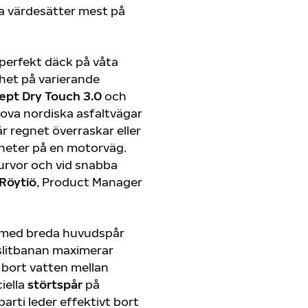
a värdesätter mest på
 perfekt däck på våta
het på varierande
ept Dry Touch 3.0
och
ova nordiska asfaltvägar
r regnet överraskar eller
gheter på en motorväg.
urvor och vid snabba
Röytiö
, Product Manager
 med breda huvudspår
 slitbanan maximerar
 bort vatten mellan
iella
störtspår
på
arti leder effektivt bort