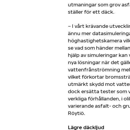
utmaningar som grov asfa
ställer för ett däck.
– I vårt krävande utveckl
ännu mer datasimulering
höghastighetskamera vilke
se vad som händer mella
hjälp av simuleringar kan v
nya lösningar när det gäll
vattenfrånströmning mel
vilket förkortar bromsstr
utmärkt skydd mot vatten
dock ersätta tester som v
verkliga förhållanden, i 
varierande asfalt- och gr
Röytiö.
Lägre däckljud