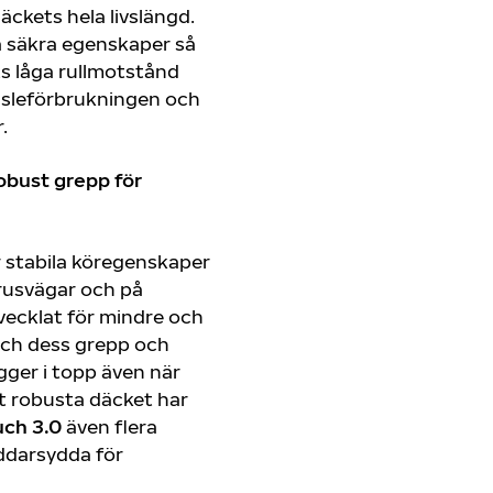
kets hela livslängd.
a säkra egenskaper så
ts låga rullmotstånd
änsleförbrukningen och
r.
obust grepp för
 stabila köregenskaper
grusvägar och på
vecklat för mindre och
och dess grepp och
gger i topp även när
Det robusta däcket har
uch 3.0
även flera
ddarsydda för
.