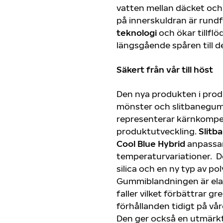
vatten mellan däcket och
på innerskuldran är rund
teknologi
och ökar tillflö
längsgående spåren till 
Säkert från vår till höst
Den nya produkten i prod
mönster och slitbanegu
representerar kärnkompet
produktutveckling.
Slit
Cool Blue Hybrid
anpassar 
temperaturvariationer. D
silica och en ny typ av po
Gummiblandningen är ela
faller vilket förbättrar gre
förhållanden tidigt på vå
Den ger också en utmärkt 