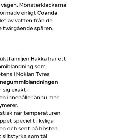
 vägen. Mönsterklackarna
formade enligt
Coanda-
det av vatten från de
de tvärgående spåren.
uktfamiljen Hakka har ett
mmiblandning som
ens i Nokian Tyres
banegummiblandningen
sig exakt i
en innehåller ännu mer
lymerer.
stisk när temperaturen
ppet speciellt i kyliga
ren och sent på hösten.
slitstyrka som tål