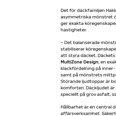
Det för däckfamiljen Hakk
asymmetriska mönstret 
ger exakta köregenskaper
hastigheter.
– Det balanserade mönstr
stabiliserar köregenskape
att styra däcket. Däcke
MultiZone Design
, en exa
klackfördelning på inner-
samt på mönstrets mittpa
Störande ljudtoppar är bo
komforten. Däckljudet är
speciellt på grov asfalt, 
Hållbarhet är en central d
affärsverksamhet. Säkerh