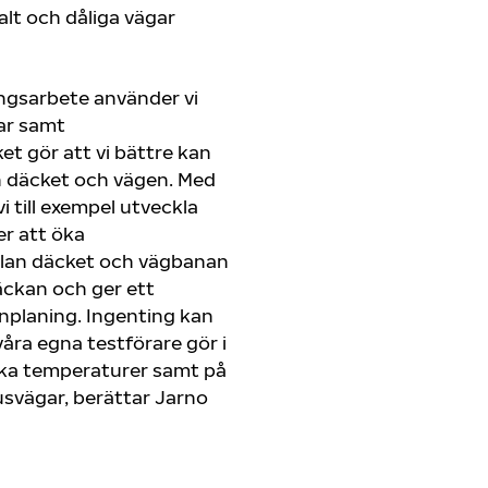
lt och dåliga vägar
ingsarbete använder vi
ar samt
t gör att vi bättre kan
n däcket och vägen. Med
i till exempel utveckla
er att öka
lan däcket och vägbanan
äckan och ger ett
planing. Ingenting kan
åra egna testförare gör i
olika temperaturer samt på
usvägar, berättar Jarno