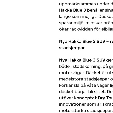
uppmärksammas under däc
Hakka Blue 3 behåller sin
länge som möjligt. Däcke
sparar miljö, minskar br
ökar räckvidden för elbila
Nya Hakka Blue 3 SUV – r
stadsjeepar
Nya Hakka Blue 3 SUV
ger
både i stadskörning, på 
motorvägar. Däcket är ut
medelstora stadsjeepar 
körkänsla på våta vägar li
däcket börjar bli slitet. 
utöver
konceptet Dry To
innovationer som är skrä
motorstarka stadsjeepar