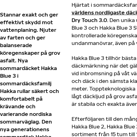
Hjärtat i sommardäcksfam
världens nordligaste däck
Stannar exakt och ger
Dry Touch 3.0
. Den unika
effektivt skydd mot
Blue 3 och Hakka Blue 3 
vattenplaning. Njuter
kontrollerade köregenskap
av farten och ger
undanmanövrar, även på v
balanserade
köregenskaper på grov
Hakka Blue 3 tillhör bästa 
asfalt. Nya
däckmärkning när det gäll
sommardäcket Hakka
vid inbromsning på våt väg
Blue 3 i
och däck i den sämsta klas
sommardäcksfamilj
meter. Toppteknologiska 
Hakka rullar säkert och
lågt däckljud på grov as
komfortabelt på
är stabila och exakta äve
krävande och
varierande nordiska
Efterföljaren till den må
sommarväglag. Den
Hakka Blue 2, Hakka Blue
nya generationens
sortiment från 15 tum till
sommardäck Hakka