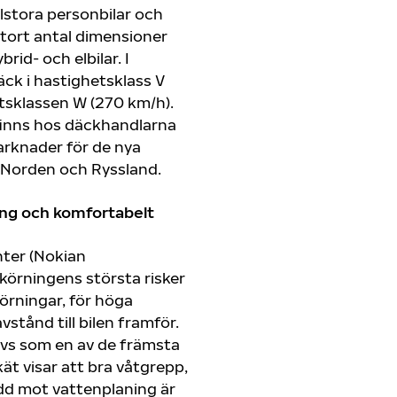
lstora personbilar och
 stort antal dimensioner
brid- och elbilar. I
ck i hastighetsklass V
tsklassen W (270 km/h).
inns hos däckhandlarna
arknader för de nya
Norden och Ryssland.
ng och komfortabelt
ter (Nokian
körningens största risker
rningar, för höga
vstånd till bilen framför.
vs som en av de främsta
ät visar att bra våtgrepp,
ydd mot vattenplaning är