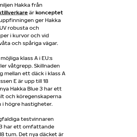
iljen Hakka från
tillverkare
är
konceptet
 uppfinningen ger Hakka
SUV robusta och
er i kurvor och vid
åta och spåriga vägar.
möjliga klass A i EU:s
er våtgrepp. Skillnaden
 mellan ett däck i klass A
sen E är upp till 18
nya Hakka Blue 3 har ett
falt och köregenskaperna
n i högre hastigheter.
ngfaldiga testvinnaren
 3 har ett omfattande
 18 tum. Det nya däcket är