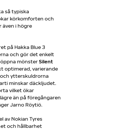
a så typiska
ökar körkomforten och
 även i högre
et på Hakka Blue 3
rna och gör det enkelt
ts öppna mönster
Silent
kt optimerad, varierande
 och ytterskuldrorna
rti minskar däckljudet.
rta vilket ökar
 lägre än på föregångaren
säger Jarno Röytiö.
el av Nokian Tyres
et och hållbarhet