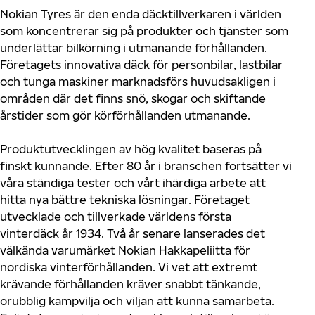
Nokian Tyres är den enda däcktillverkaren i världen
som koncentrerar sig på produkter och tjänster som
underlättar bilkörning i utmanande förhållanden.
Företagets innovativa däck för personbilar, lastbilar
och tunga maskiner marknadsförs huvudsakligen i
områden där det finns snö, skogar och skiftande
årstider som gör körförhållanden utmanande.
Produktutvecklingen av hög kvalitet baseras på
finskt kunnande. Efter 80 år i branschen fortsätter vi
våra ständiga tester och vårt ihärdiga arbete att
hitta nya bättre tekniska lösningar. Företaget
utvecklade och tillverkade världens första
vinterdäck år 1934. Två år senare lanserades det
välkända varumärket Nokian Hakkapeliitta för
nordiska vinterförhållanden. Vi vet att extremt
krävande förhållanden kräver snabbt tänkande,
orubblig kampvilja och viljan att kunna samarbeta.