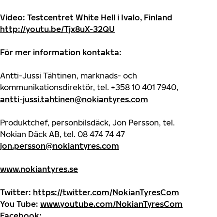
Video: Testcentret White Hell i Ivalo, Finland
http://youtu.be/Tjx8uX-32QU
För mer information kontakta:
Antti-Jussi Tähtinen, marknads- och
kommunikationsdirektör, tel.
+358 10 401 7940
,
antti-jussi.tahtinen@nokiantyres.com
Produktchef, personbilsdäck, Jon Persson, tel.
Nokian Däck AB, tel. 08 474 74 47
jon.persson@nokiantyres.com
www.nokiantyres.se
Twitter:
https://twitter.com/NokianTyresCom
You Tube:
www.youtube.com/NokianTyresCom
Facebook: