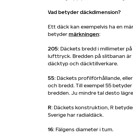
Vad betyder däckdimension?
Ett däck kan exempelvis ha en mär
betyder
märkningen
:
205
: Däckets bredd i millimeter p
lufttryck. Bredden på slitbanan är 
däcktyp och däcktillverkare.
55
: Däckets profilförhållande, ell
och bredd. Till exempel 55 betyder
bredden. Ju mindre tal desto lägre 
R
: Däckets konstruktion, R betyder 
Sverige har radialdäck.
16
: Fälgens diameter i tum.