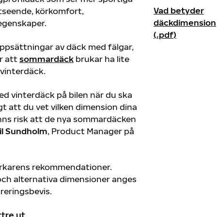
Vad betyder
utseende, körkomfort,
däckdimension
egenskaper.
(.pdf)
 uppsättningar av däck med fälgar,
r att
sommardäck
brukar ha lite
 vinterdäck.
ed vinterdäck på bilen när du ska
t att du vet vilken dimension dina
nns risk att de nya sommardäcken
il Sundholm
, Product Manager på
llverkarens rekommendationer.
h alternativa dimensioner anges
treringsbevis.
ttre ut