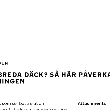
DEN
BREDA DÄCK? SÅ HÄR PÅVERK
NINGEN
 som ser bättre ut än
Attachments
ågprofildäck som ser mer sportiga