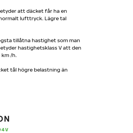
betyder att däcket får ha en
ormalt lufttryck. Lägre tal
högsta tillåtna hastighet som man
betyder hastighetsklass V att den
 km /h.
cket tål högre belastning än