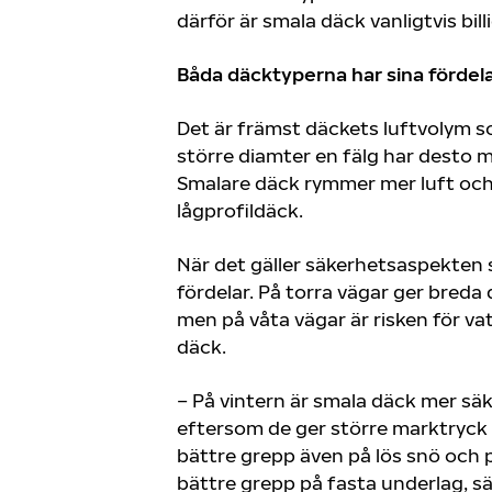
därför är smala däck vanligtvis bill
Båda däcktyperna har sina fördel
Det är främst däckets luftvolym 
större diamter en fälg har desto 
Smalare däck rymmer mer luft och 
lågprofildäck.
När det gäller säkerhetsaspekten 
fördelar. På torra vägar ger breda
men på våta vägar är risken för v
däck.
– På vintern är smala däck mer säk
eftersom de ger större marktryck
bättre grepp även på lös snö och p
bättre grepp på fasta underlag, s