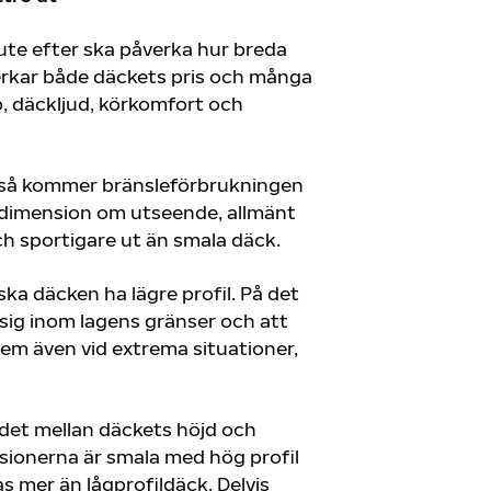
te efter ska påverka hur breda
erkar både däckets pris och många
, däckljud, körkomfort och
e så kommer bränsleförbrukningen
ckdimension om utseende, allmänt
ch sportigare ut än smala däck.
 ska däcken ha lägre profil. På det
r sig inom lagens gränser och att
blem även vid extrema situationer,
det mellan däckets höjd och
sionerna är smala med hög profil
s mer än lågprofildäck. Delvis