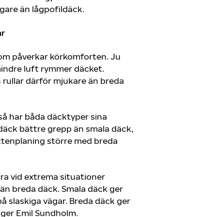
igare än lågpofildäck.
ar
som påverkar körkomforten. Ju
mindre luft rymmer däcket.
rullar därför mjukare än breda
så har båda däcktyper sina
 däck bättre grepp än smala däck,
attenplaning större med breda
ra vid extrema situationer
 än breda däck. Smala däck ger
å slaskiga vägar. Breda däck ger
äger Emil Sundholm.