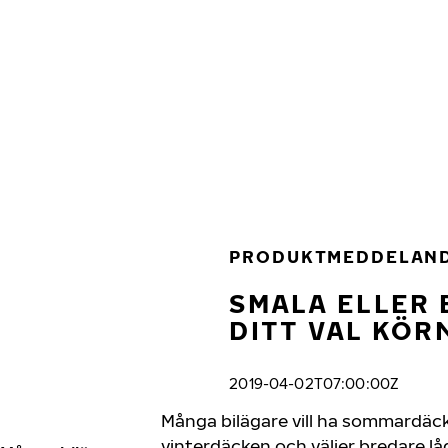
Hoppa till huvudinnehåll
Hem
PRODUKTMEDDELAN
SMALA ELLER 
DITT VAL KÖR
2019-04-02T07:00:00Z
Många bilägare vill ha sommardäck
vinterdäcken och väljer bredare l