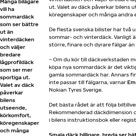
Många bilägare
ut. Valet av däck påverkar bilens 
vill ha
köregenskaper och många andra 
sommardäck
som ser bättre
De flesta svenska bilister har två
ut än
sommar- och vinterdäck. Vanligt ä
vinterdäcken
större, finare och dyrare fälgar än
och väljer
bredare
– Om du kör till däckverkstaden m
lågprofildäck
köpa nya sommardäck är det viktig
som ser mer
gamla sommardäck har. Annars fi
sportiga ut.
inte passar till fälgarna, varnar
Em
Valet av däck
Nokian Tyres Sverige.
påverkar
bilens
Det bästa rådet är att följa bilti
utseende,
Rekommenderad däckdimension oc
körkomfort,
i bilens instruktionsbok eller regis
köregenskaper
och många
Smala däck billigare, breda ser bä