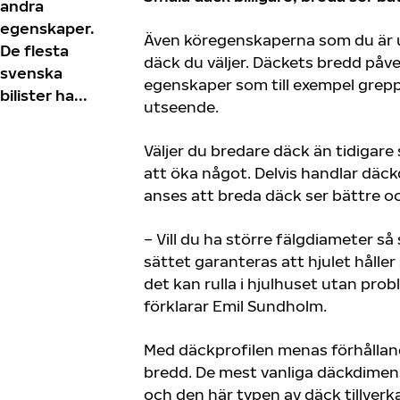
andra
egenskaper.
Även köregenskaperna som du är u
De flesta
däck du väljer. Däckets bredd påv
svenska
egenskaper som till exempel grepp
bilister ha...
utseende.
Väljer du bredare däck än tidigar
att öka något. Delvis handlar dä
anses att breda däck ser bättre o
– Vill du ha större fälgdiameter så
sättet garanteras att hjulet hålle
det kan rulla i hjulhuset utan pro
förklarar Emil Sundholm.
Med däckprofilen menas förhållan
bredd. De mest vanliga däckdimen
och den här typen av däck tillverka